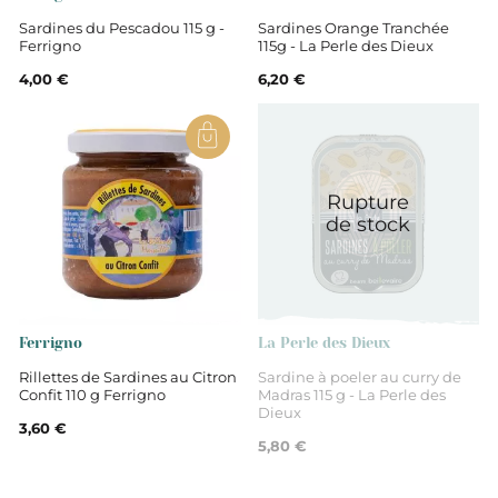
vierge extra, sel.
Sardines du Pescadou 115 g -
Sardines Orange Tranchée
Ferrigno
115g - La Perle des Dieux
Non
4,00 €
6,20 €
Conserves de poisson
Rupture
de stock
Ferrigno
La Perle des Dieux
Rillettes de Sardines au Citron
Sardine à poeler au curry de
Confit 110 g Ferrigno
Madras 115 g - La Perle des
Dieux
3,60 €
5,80 €