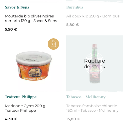
Tartinables
Savor & Sens
Bornibus
Moutarde bio olives noires
Ail doux klp 250 g - Bornibus
romarin 130 g - Savor & Sens
5,80 €
5,50 €
Rupture
de stock
Traiteur Philippe
Tabasco - McIlhenny
Marinade Gyros 200 g -
Tabasco framboise chipotle
Traiteur Philippe
150ml - Tabasco - McIlhenny
4,30 €
15,80 €