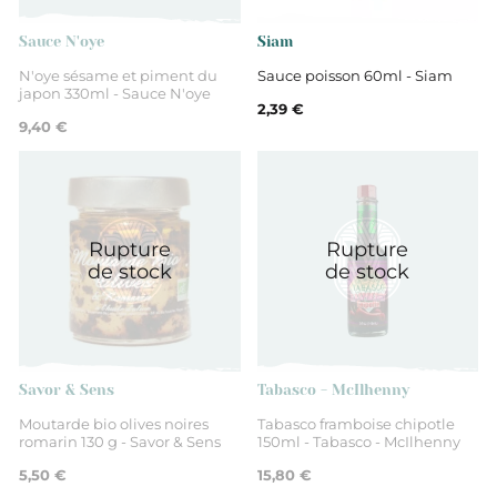
Poivrons rouges (63%), eau, sucre, sel,
Sauce N'oye
Siam
ail, régulateur d’acidité
N'oye sésame et piment du
Sauce poisson 60ml - Siam
japon 330ml - Sauce N'oye
2,39 €
acide acétique
9,40 €
Non
Rupture
Rupture
Légumes condimentaires
de stock
de stock
Savor & Sens
Tabasco - McIlhenny
Moutarde bio olives noires
Tabasco framboise chipotle
romarin 130 g - Savor & Sens
150ml - Tabasco - McIlhenny
5,50 €
15,80 €