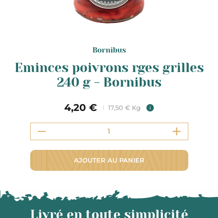
Bornibus
Eminces poivrons rges grilles
240 g - Bornibus
4,20 €
17,50 € Kg
i
AJOUTER AU PANIER
Livré en toute simplicité