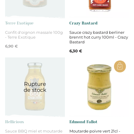
Drôme
Sauces et crèmes
Terre Exotique
Crazy Bastard
Confit d'oignon massale 100g
Sauce crazy bastard berliner
- Terre Exotique
brennt hot curry 100ml - Crazy
Bastard
6,90 €
6,30 €
Rupture
de stock
Hellicious
Edmond Fallot
Sauce BBQ miel et moutarde
Moutarde poivre vert 21cl -