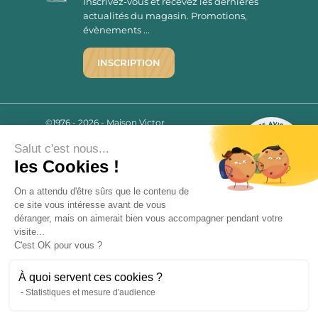
Inscrivez-vous et recevez les dernières
actualités du magasin. Promotions,
évènements ...
INSCRIPTION
©1976 - 2026 - Maison Victor
Qui sommes-nous ?
9.7
/10
Salut c'est nous...
Mentions légales
2779 AVIS
les Cookies !
C.G.V.
Politique de confidentialité
On a attendu d'être sûrs que le contenu de
FAQ
ce site vous intéresse avant de vous
déranger, mais on aimerait bien vous accompagner pendant votre
Livraisons
visite...
C'est OK pour vous ?
Paiement sécurisé
À quoi servent ces cookies ?
Statistiques et mesure d'audience