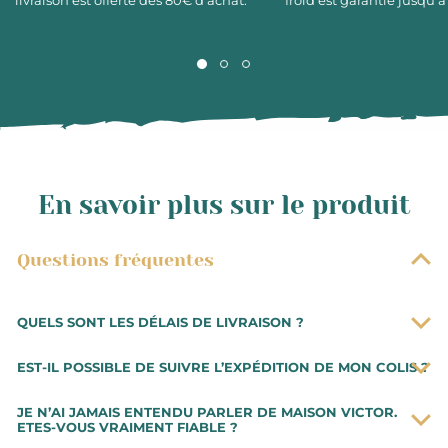
livraison est offerte dès 80€ d’achat.
froid est garantie jusqu’à
En savoir plus sur le produit
Questions fréquentes
QUELS SONT LES DÉLAIS DE LIVRAISON ?
Les commandes sont préparées très rapidement. Vous
EST-IL POSSIBLE DE SUIVRE L’EXPÉDITION DE MON COLIS ?
recevrez votre commande dans un délai de 48h à
compter de la date d’expédition du colis. Les
Lorsque vous aurez procédé au paiement de votre
JE N’AI JAMAIS ENTENDU PARLER DE MAISON VICTOR.
préparations de commande se font du mardi au
commande, il vous sera possible de suivre l’avancée de
ETES-VOUS VRAIMENT FIABLE ?
samedi. Pour toute commande effectuée avant 10h,
votre commande sur votre espace client. Vous serez