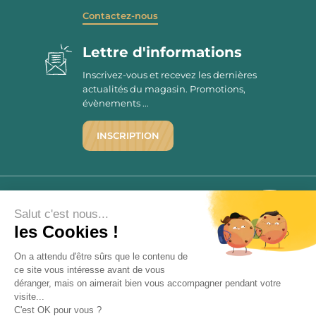
Contactez-nous
Lettre d'informations
Inscrivez-vous et recevez les dernières
actualités du magasin. Promotions,
évènements ...
INSCRIPTION
©1976 - 2026 - Maison Victor
Qui sommes-nous ?
9.7
Salut c'est nous...
/10
Mentions légales
les Cookies !
2780 AVIS
C.G.V.
On a attendu d'être sûrs que le contenu de
Politique de confidentialité
ce site vous intéresse avant de vous
FAQ
déranger, mais on aimerait bien vous accompagner pendant votre
Livraisons
visite...
C'est OK pour vous ?