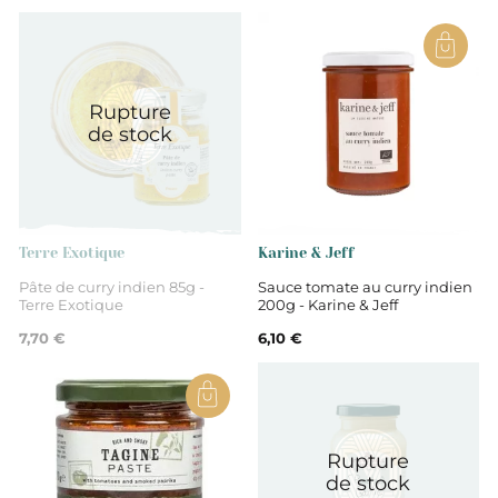
USA
Rupture
Eau, échalote, jalapeno, oignons, ail,
de stock
coriandre, jus de citron, vinaigre de canne, sel,
xanthane, épices. Contient des OGM
Non
Terre Exotique
Karine & Jeff
Pâte de curry indien 85g -
Sauce tomate au curry indien
Sauces piquantes
Terre Exotique
200g - Karine & Jeff
7,70 €
6,10 €
Rupture
de stock