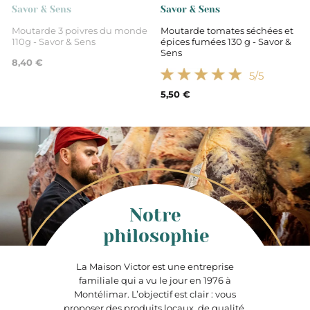
Savor & Sens
Savor & Sens
Moutarde 3 poivres du monde
Moutarde tomates séchées et
110g - Savor & Sens
épices fumées 130 g - Savor &
Sens
8,40 €
5
/5
5,50 €
Notre
philosophie
La Maison Victor est une entreprise
familiale qui a vu le jour en 1976 à
Montélimar. L’objectif est clair : vous
proposer des produits locaux, de qualité,