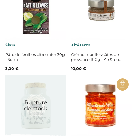
Tomates (jus de tomate, acide citrique,
chloride de calcium), pâte de tomate, sucre de canne,
poivron rouge, vinaigre blanc, oignon, eau, ail, sel,
piment, épices.
Non
Siam
Aix&terra
Pâte de feuilles citronnier 30g
Crème morilles côtes de
- Siam
provence 100g - Aix&terra
Ketchup et sauces barbecues
3,00 €
10,00 €
Rupture
de stock