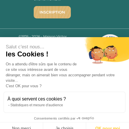
INSCRIPTION
©1976 - 2026 - Maison Victor
Qui sommes-nous ?
9.7
/10
Salut c'est nous...
Mentions légales
2779 AVIS
les Cookies !
C.G.V.
Politique de confidentialité
On a attendu d'être sûrs que le contenu de
FAQ
ce site vous intéresse avant de vous
déranger, mais on aimerait bien vous accompagner pendant votre
Livraisons
visite...
C'est OK pour vous ?
Paiement sécurisé
À quoi servent ces cookies ?
Statistiques et mesure d'audience
« L’abus d’alcool est dangereux pour la santé, à consommer avec
Consentements certifiés par
modération. La vente d’alcool est strictement interdite aux mineurs.
9.7
/10
»
2779 avis
Non merci
Je choisis
OK pour moi