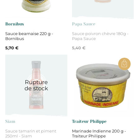
Sauces et crèmes
Bornibus
Papa Sauce
Sauce bearnaise 220 g -
Sauce poivron chèvre 180g -
Bornibus
Papa Sauce
5,70 €
5,40 €
Rupture
de stock
Siam
Traiteur Philippe
Sauce tamarin et piment
Marinade Indienne 200 g -
250ml - Siam
Traiteur Philippe