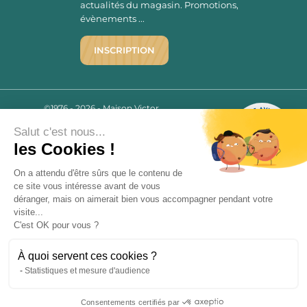
actualités du magasin. Promotions,
évènements ...
INSCRIPTION
©1976 - 2026 - Maison Victor
Qui sommes-nous ?
9.7
/10
Salut c'est nous...
Mentions légales
2780 AVIS
les Cookies !
C.G.V.
Politique de confidentialité
On a attendu d'être sûrs que le contenu de
ce site vous intéresse avant de vous
FAQ
déranger, mais on aimerait bien vous accompagner pendant votre
Livraisons
visite...
C'est OK pour vous ?
Paiement sécurisé
À quoi servent ces cookies ?
Statistiques et mesure d'audience
« L’abus d’alcool est dangereux pour la santé, à consommer avec
Consentements certifiés par
modération. La vente d’alcool est strictement interdite aux mineurs.