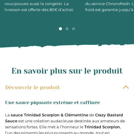
vous pouvez aussi la congeler. La
du service Chronofresh. 
livraison est offerte dès 80€ d’achat.
froid est garantie jusqu’à
En savoir plus sur le produit
Découvrir le produit
Une sauce piquante extrême et raffinée
La
sauce Trinidad Scorpion & Clémentine
de
Crazy Bastard
Sauce
est une création audacieuse destinée aux amateurs de
sensations fortes. Elle met à l’honneur le
Trinidad Scorpion
,
l’un des piments les plus puissants au monde, tout en