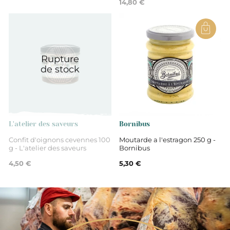
14,80 €
Colissimo (à domicile) : 7,95 € pour une commande
fois le paiement procédé, il vous est aussi possible de
Vous pouvez nous contacter par téléphone au
04 75 01
inférieur à 80 €, au delà livraison offerte.
modifier ou d’annuler votre commande par téléphone
51 88
ou nous envoyer un e-mail à l’adresse suivante
DHL : 14,95 € pour une livraison Express
au 04 75 01 51 88 si l’information “paiement accepté”
bonjour@maisonvictor.fr
est visible sur votre compte. Lorsque votre commande
est en statut “en cours de préparation”, il ne vous sera
Rupture
plus possible de vous modifier.
de stock
L'atelier des saveurs
Bornibus
Confit d'oignons cevennes 100
Moutarde a l'estragon 250 g -
g - L'atelier des saveurs
Bornibus
4,50 €
5,30 €