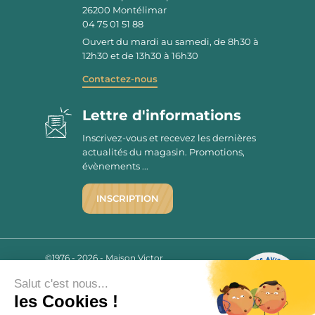
26200
Montélimar
04 75 01 51 88
Ouvert du mardi au samedi, de 8h30 à
12h30 et de 13h30 à 16h30
Contactez-nous
Lettre d'informations
Inscrivez-vous et recevez les dernières
actualités du magasin. Promotions,
évènements ...
INSCRIPTION
©1976 - 2026 - Maison Victor
Qui sommes-nous ?
9.7
/10
Salut c'est nous...
Mentions légales
2780 AVIS
les Cookies !
C.G.V.