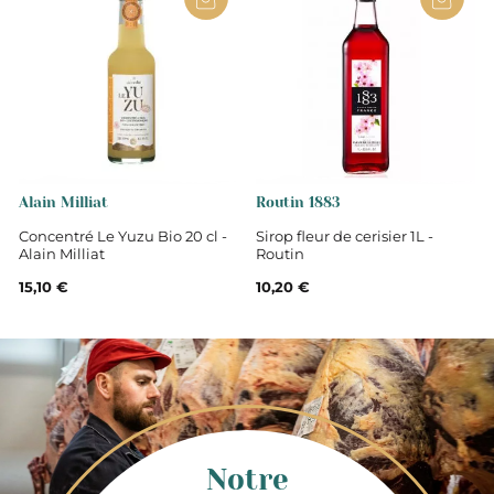
au 04 75 01 51 88 si l’information “paiement accepté”
bonjour@maisonvictor.fr
est visible sur votre compte. Lorsque votre commande
est en statut “en cours de préparation”, il ne vous sera
plus possible de vous modifier.
Alain Milliat
Routin 1883
Concentré Le Yuzu Bio 20 cl -
Sirop fleur de cerisier 1L -
Alain Milliat
Routin
15,10 €
10,20 €
Notre