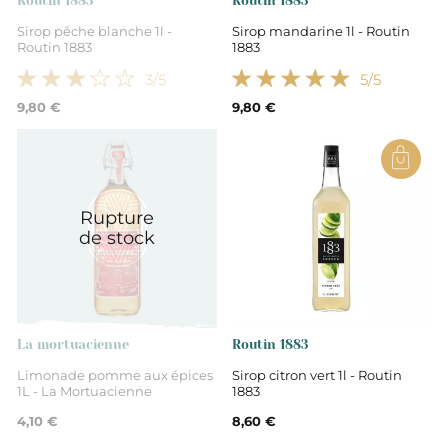
Routin 1883
Routin 1883
Sirop pêche blanche 1l -
Sirop mandarine 1l - Routin
Routin 1883
1883
Sirops
3
/5
5
/5
9,80 €
9,80 €
Rupture
de stock
La mortuacienne
Routin 1883
Limonade pomme aux épices
Sirop citron vert 1l - Routin
1L - La Mortuacienne
1883
4,10 €
8,60 €