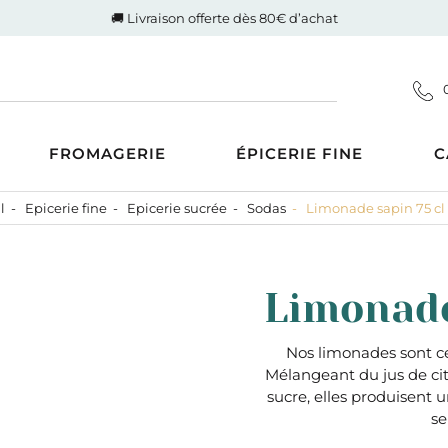
🚚 Livraison offerte dès 80€ d’achat
FROMAGERIE
ÉPICERIE FINE
C
l
Epicerie fine
Epicerie sucrée
Sodas
Limonade sapin 75 cl -
Coupes
d'Auvergne-Rhône-Alpes
ucrée
Gigot de Drôme-Ardèche
s AOP
Côte de boeuf Charolaise
 et compotes
Limonade 
es au Lait Cru
Poulet fermier de Quentin
ntrecôte
tiner
Nos saucisses maison
usions
Cognac Et Calvados
Nos limonades sont ce
ranolas et mueslis
, Liqueur Et Crème
Mélangeant du jus de cit
ognes, biscottes et pains
sucre, elles produisent 
se
crés
zcal Et Cachaca