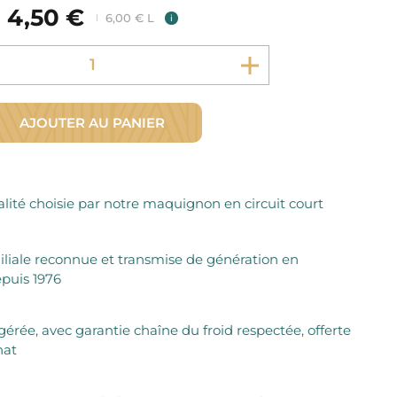
Fromager Affineurs depuis plus de 45 ans
4,50 €
Découvrez + de 3000 références disponibles
6,00 € L
i
Sélection dans les fermes locales depuis 1976
Découvrez notre sélection de Fromages livrés en 24h
Découvrir notre savoir-faire de maquignon
Sélection par notre sommelier
Découvrir
AJOUTER AU PANIER
lité choisie par notre maquignon en circuit court
iliale reconnue et transmise de génération en
puis 1976
igérée, avec garantie chaîne du froid respectée, offerte
hat