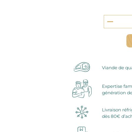
serie et préparations pour dessert
confiseries
arines
ocolats chauds
Viande de qua
Expertise fam
génération de
Livraison réfr
dès 80€ d’ac