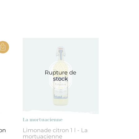
Rupture de
stock
La mortuacienne
on
Limonade citron 1 l - La
mortuacienne