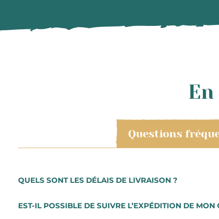
En 
Questions fréqu
QUELS SONT LES DÉLAIS DE LIVRAISON ?
Les commandes sont préparées très rapidement. Vous r
EST-IL POSSIBLE DE SUIVRE L’EXPÉDITION DE MON 
Les préparations de commande se font du mardi au sam