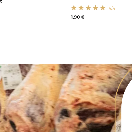
€
5
/5
1,90 €