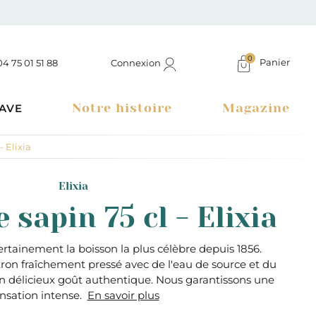
0
Panier
Connexion
04 75 01 51 88
Notre histoire
Magazine
AVE
 Elixia
Elixia
sapin 75 cl - Elixia
rtainement la boisson la plus célèbre depuis 1856.
ron fraîchement pressé avec de l'eau de source et du
un délicieux goût authentique. Nous garantissons une
nsation intense.
En savoir plus
Boutique à Montélimar & Epicerie fine en ligne