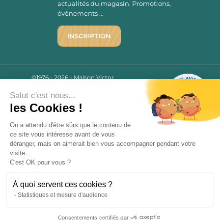
actualités du magasin. Promotions,
évènements ...
INSCRIPTION
©1976 - 2026 - Maison Victor
Qui sommes-nous ?
9.7
/10
Salut c'est nous...
Mentions légales
2780 AVIS
les Cookies !
C.G.V.
Politique de confidentialité
On a attendu d'être sûrs que le contenu de
FAQ
ce site vous intéresse avant de vous
déranger, mais on aimerait bien vous accompagner pendant votre
Livraisons
visite...
C'est OK pour vous ?
Paiement sécurisé
À quoi servent ces cookies ?
Statistiques et mesure d'audience
« L’abus d’alcool est dangereux pour la santé, à consommer avec
Consentements certifiés par
modération. La vente d’alcool est strictement interdite aux mineurs.