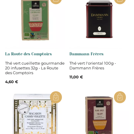
Thé Oolong, arôme caramel au beurre
salé, pétales de fleurs
Non
La Route des Comptoirs
Dammann Frères
Thés
Thé vert cueillette gourmande
Thé vert l'oriental 100g -
20 infusettes 32g - La Route
Dammann Frères
des Comptoirs
Thé aromatisé
11,00 €
4,60 €
Oolong
Vrac en boite