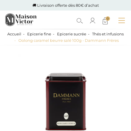
🚚 Livraison offerte dès 80€ d’achat
0
Accueil
Epicerie fine
Epicerie sucrée
Thés et infusions
Oolong caramel beurre salé 100g - Dammann Frères