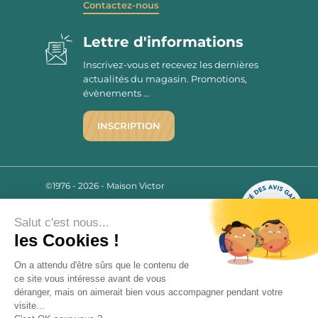
Contactez-nous
Lettre d'informations
Inscrivez-vous et recevez les dernières
actualités du magasin. Promotions,
évènements ...
INSCRIPTION
©1976 - 2026 - Maison Victor
Qui sommes-nous ?
9.7
/10
Mentions légales
Salut c'est nous...
2780 AVIS
C.G.V.
les Cookies !
Politique de confidentialité
On a attendu d'être sûrs que le contenu de
FAQ
ce site vous intéresse avant de vous
Livraisons
déranger, mais on aimerait bien vous accompagner pendant votre
visite...