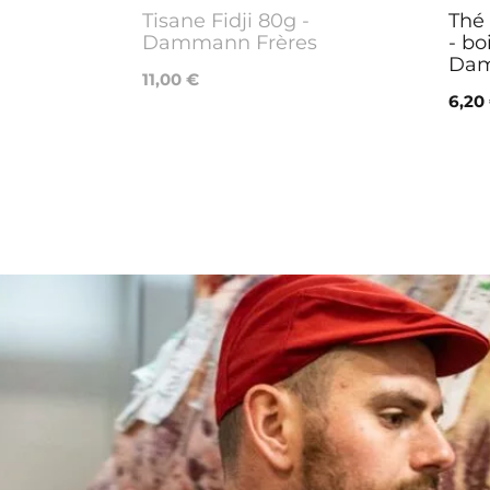
Tisane Fidji 80g -
Thé
Dammann Frères
- bo
Dam
11,00 €
6,20