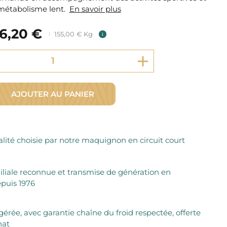
Fromager Affineurs depuis plus de 45 ans
métabolisme lent.
Découvrez + de 3000 références disponibles
En savoir plus
Sélection dans les fermes locales depuis 1976
Découvrez notre sélection de Fromages livrés en 24h
6,20 €
Découvrir notre savoir-faire de maquignon
155,00 € Kg
i
Sélection par notre sommelier
Découvrir
AJOUTER AU PANIER
lité choisie par notre maquignon en circuit court
iliale reconnue et transmise de génération en
puis 1976
igérée, avec garantie chaîne du froid respectée, offerte
hat