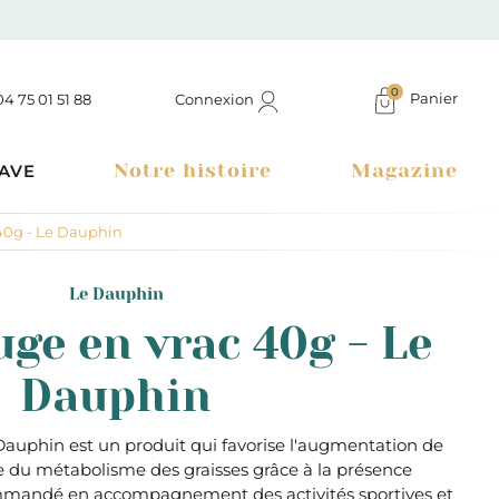
0
Panier
Connexion
04 75 01 51 88
Notre histoire
Magazine
AVE
40g - Le Dauphin
Le Dauphin
uge en vrac 40g - Le
Dauphin
auphin est un produit qui favorise l'augmentation de
ôle du métabolisme des graisses grâce à la présence
Boutique à Montélimar & Epicerie fine en ligne
ommandé en accompagnement des activités sportives et