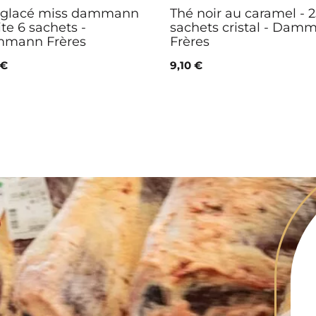
 glacé miss dammann
Thé noir au caramel - 2
ite 6 sachets -
sachets cristal - Dam
mann Frères
Frères
 €
9,10 €