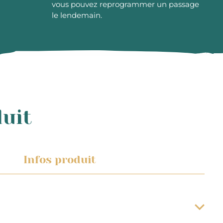
vous pouvez reprogrammer un passage
le lendemain.
duit
Infos produit