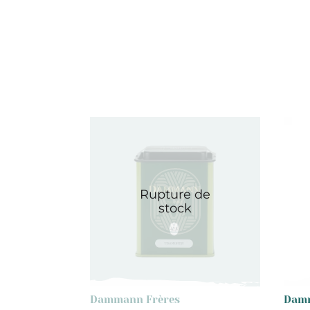
Rupture de
stock
Dammann Frères
Damm