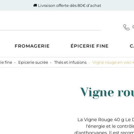
🚚 Livraison offerte dès 80€ d’achat
FROMAGERIE
ÉPICERIE FINE
C
ie fine
Epicerie sucrée
Thés et infusions
Vigne rouge en vrac 
Coupes
d'Auvergne-Rhône-Alpes
ucrée
Gigot de Drôme-Ardèche
s AOP
Côte de boeuf Charolaise
 et compotes
Vigne ro
es au Lait Cru
Poulet fermier de Quentin
ntrecôte
tiner
Nos saucisses maison
usions
Cognac Et Calvados
ranolas et mueslis
, Liqueur Et Crème
ognes, biscottes et pains
La Vigne Rouge 40 g Le D
l'énergie et le contr
crés
zcal Et Cachaca
d'anthocyanes. Il est rec