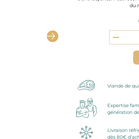
serie et préparations pour dessert
du 
confiseries
arines
ocolats chauds
Viande de qua
Expertise fam
génération de
Livraison réfr
dès 80€ d’ac