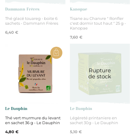
Boite de sachets
Dammann Frères
Kanopae
Thé glacé touareg - boite 6
Tisane au Chanvre " Ronfler
sachets - Dammann Frères
c'est dormir tout haut " 25 g -
Kanopae
6,40 €
7,60 €
Rupture
de stock
Le Dauphin
Le Dauphin
Thé vert murmure du levant
Légèreté printaniere en
en sachet 36 g - Le Dauphin
sachet 30g - Le Dauphin
4,80 €
5,10 €