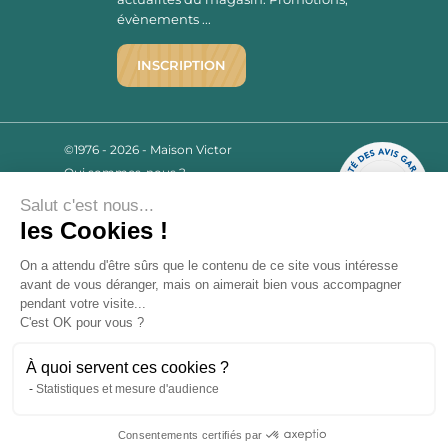
évènements ...
INSCRIPTION
©1976 - 2026 - Maison Victor
Qui sommes-nous ?
9.7
/10
Salut c'est nous...
Mentions légales
2780 AVIS
les Cookies !
C.G.V.
Politique de confidentialité
On a attendu d'être sûrs que le contenu de
FAQ
ce site vous intéresse avant de vous
déranger, mais on aimerait bien vous accompagner pendant votre
Livraisons
visite...
C'est OK pour vous ?
Paiement sécurisé
À quoi servent ces cookies ?
Statistiques et mesure d'audience
« L’abus d’alcool est dangereux pour la santé, à consommer avec
Consentements certifiés par
modération. La vente d’alcool est strictement interdite aux mineurs.
9.7
/10