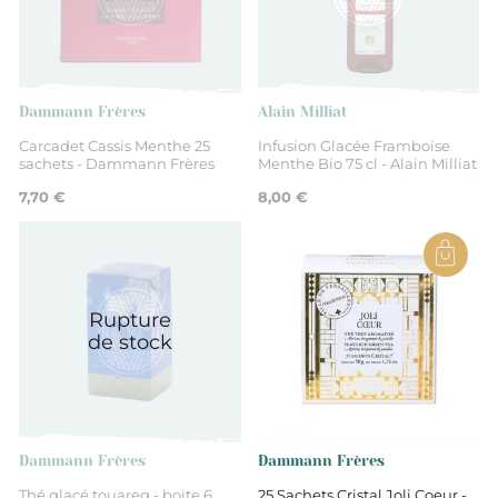
Thé noir
Thé aromatisé
Dammann Frères
Alain Milliat
Carcadet Cassis Menthe 25
Infusion Glacée Framboise
sachets - Dammann Frères
Menthe Bio 75 cl - Alain Milliat
Boite de sachets
7,70 €
8,00 €
Rupture
de stock
Dammann Frères
Dammann Frères
Thé glacé touareg - boite 6
25 Sachets Cristal Joli Coeur -