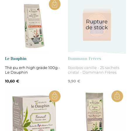
France
Rupture
Auvergne Rhône-Alpes
de stock
Drôme
Verveine feuille coupée
Le Dauphin
Dammann Frères
Thé pu erh high grade 100g -
Rooibos vanille - 25 sachets
Le Dauphin
cristal - Dammann Frères
Non
10,60 €
9,90 €
Tisanes et infusions
Tisane
Vrac en boite