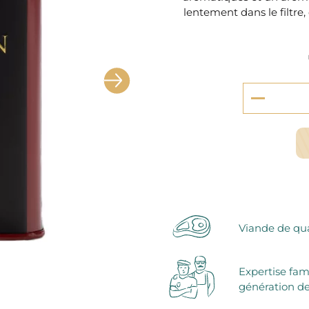
serie et préparations pour dessert
lentement dans le filtre
confiseries
arines
ocolats chauds
Viande de qua
Expertise fam
génération de