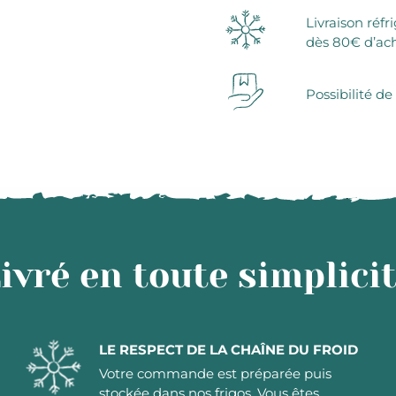
Livraison réfr
dès 80€ d’ac
Possibilité de
ivré en toute simplici
LE RESPECT DE LA CHAÎNE DU FROID
Votre commande est préparée puis
stockée dans nos frigos. Vous êtes