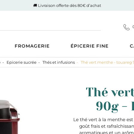
🚚 Livraison offerte dès 80€ d’achat
FROMAGERIE
ÉPICERIE FINE
C
e
Epicerie sucrée
Thés et infusions
Thé vert menthe - touareg
Coupes
d'Auvergne-Rhône-Alpes
ucrée
Gigot de Drôme-Ardèche
s AOP
Côte de boeuf Charolaise
 et compotes
Thé ver
es au Lait Cru
Poulet fermier de Quentin
ntrecôte
tiner
Nos saucisses maison
90g -
usions
Cognac Et Calvados
ranolas et mueslis
, Liqueur Et Crème
ognes, biscottes et pains
Le thé vert à la menthe est
goût frais et rafraîchiss
crés
zcal Et Cachaca
aromatiques et un arôme 