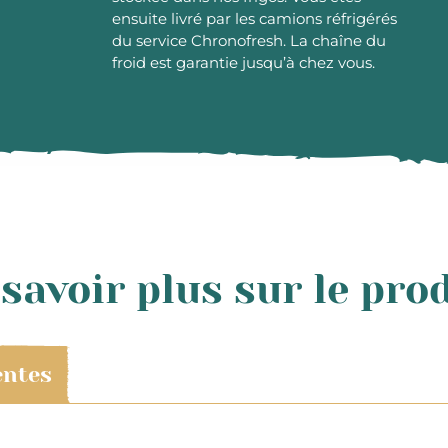
ensuite livré par les camions réfrigérés
du service Chronofresh. La chaîne du
froid est garantie jusqu’à chez vous.
savoir plus sur le pro
entes