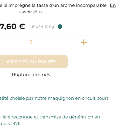
Fromager Affineurs depuis plus de 45 ans
, elle imprègne la tasse d'un arôme incomparable.
Découvrez + de 3000 références disponibles
En
Sélection dans les fermes locales depuis 1976
savoir plus
Découvrez notre sélection de Fromages livrés en 24h
Découvrir notre savoir-faire de maquignon
7,60 €
Sélection par notre sommelier
84,44 € Kg
i
Découvrir
AJOUTER AU PANIER
Rupture de stock
lité choisie par notre maquignon en circuit court
iliale reconnue et transmise de génération en
puis 1976