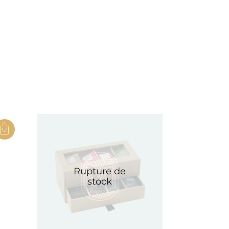
r@maisonvictor.fr
Rupture de
stock