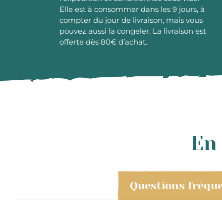
Elle est à consommer dans les 9 jours, à
compter du jour de livraison, mais vous
pouvez aussi la congeler. La livraison est
offerte dès 80€ d’achat.
En 
Questions fréqu