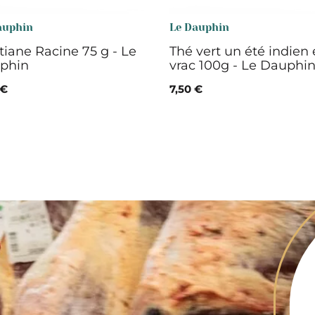
auphin
Le Dauphin
iane Racine 75 g - Le
Thé vert un été indien
phin
vrac 100g - Le Dauphi
 €
7,50 €