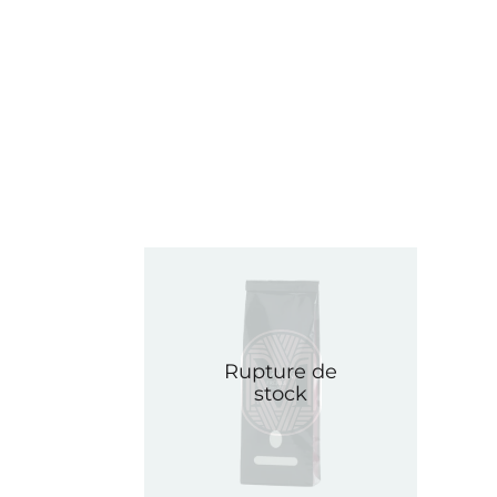
DHL : 14,95 € pour une livraison Express
cours de préparation”, il ne vous sera plus possible de v
Vous pouvez nous contacter par téléphone au
04 75 01 
Rupture de
stock