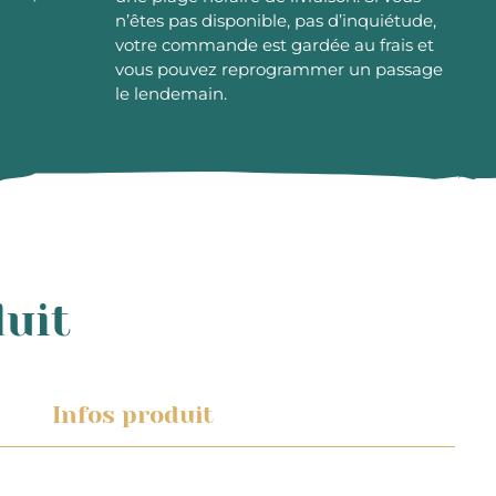
n’êtes pas disponible, pas d’inquiétude,
votre commande est gardée au frais et
vous pouvez reprogrammer un passage
le lendemain.
duit
Infos produit