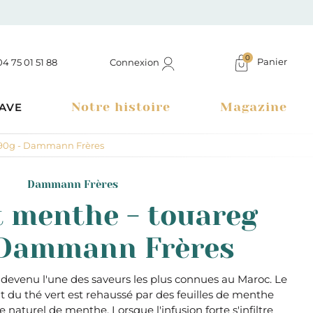
0
Panier
Connexion
04 75 01 51 88
Notre histoire
Magazine
AVE
 90g - Dammann Frères
Dammann Frères
t menthe - touareg
 Dammann Frères
 devenu l'une des saveurs les plus connues au Maroc. Le
ant du thé vert est rehaussé par des feuilles de menthe
Boutique à Montélimar & Epicerie fine en ligne
naturel de menthe. Lorsque l'infusion forte s'infiltre