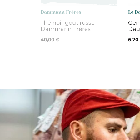
Dammann Frères
Le D
Thé noir gout russe -
Gent
Dammann Frères
Dau
40,00 €
6,20