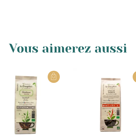
ous modifier.
51 88
ou nous envoyer un e-mail à l’adresse suivante bonjou
Vous aimerez aussi