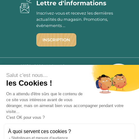
Lettre d'informations
Inscrivez-vous et recevez les dernières
actualités du magasin. Promotions,
évènements ...
INSCRIPTION
©1976 - 2026 - Maison Victor
Qui sommes-nous ?
9.7
Salut c'est nous...
/10
Mentions légales
les Cookies !
2780 AVIS
C.G.V.
On a attendu d'être sûrs que le contenu de
Politique de confidentialité
ce site vous intéresse avant de vous
FAQ
déranger, mais on aimerait bien vous accompagner pendant votre
Livraisons
visite...
C'est OK pour vous ?
Paiement sécurisé
À quoi servent ces cookies ?
Statistiques et mesure d'audience