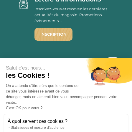
Inscrivez-vous et recevez les dernières
actualités du magasin. Promotions,
évènements ...
INSCRIPTION
©1976 - 2026 - Maison Victor
Qui sommes-nous ?
9.7
Salut c'est nous...
/10
Mentions légales
les Cookies !
2779 AVIS
C.G.V.
On a attendu d'être sûrs que le contenu de
Politique de confidentialité
ce site vous intéresse avant de vous
FAQ
déranger, mais on aimerait bien vous accompagner pendant votre
Livraisons
visite...
C'est OK pour vous ?
Paiement sécurisé
À quoi servent ces cookies ?
Statistiques et mesure d'audience