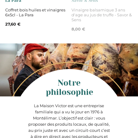
La Para
Savor & Sens
Coffret bois huiles et vinaigres
Vinaigre balsamique 3 ans
6x5cl - La Para
d'age au jus de truffe - Savor &
Sens
27,60 €
8,00 €
Notre
philosophie
La Maison Victor est une entreprise
familiale qui a vu le jour en 1976 à
Montélimar. L’objectif est clair : vous
proposer des produits locaux, de qualité,
au prix juste et avec un circuit-court c’est
à dire en direct avec les producteurs et