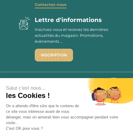
Contactez-nous
Lettre d'informations
Inscrivez-vous et recevez les dernières
actualités du magasin. Promotions,
évènements ...
INSCRIPTION
©1976 - 2026 - Maison Victor
Qui sommes-nous ?
9.7
Salut c'est nous...
/10
Mentions légales
les Cookies !
2779 AVIS
C.G.V.
On a attendu d'être sûrs que le contenu de
Politique de confidentialité
ce site vous intéresse avant de vous
FAQ
déranger, mais on aimerait bien vous accompagner pendant votre
Livraisons
visite...
C'est OK pour vous ?