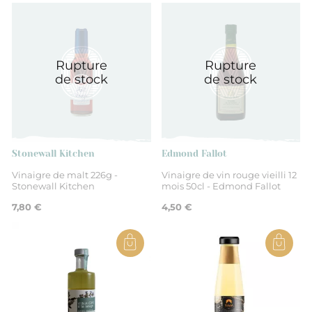
USA
Rupture
Rupture
vinaigre de Malt 7%
de stock
de stock
Non
Préparations à base de vinaigre
Stonewall Kitchen
Edmond Fallot
Vinaigre de malt 226g -
Vinaigre de vin rouge vieilli 12
Stonewall Kitchen
mois 50cl - Edmond Fallot
7,80 €
4,50 €