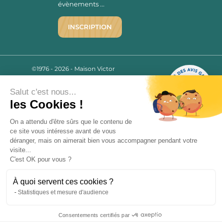
évènements ...
INSCRIPTION
©1976 - 2026 - Maison Victor
Qui sommes-nous ?
9.7
/10
Salut c'est nous...
Mentions légales
2780 AVIS
les Cookies !
C.G.V.
Politique de confidentialité
On a attendu d'être sûrs que le contenu de
FAQ
ce site vous intéresse avant de vous
Livraisons
déranger, mais on aimerait bien vous accompagner pendant votre
visite...
C'est OK pour vous ?
Paiement sécurisé
À quoi servent ces cookies ?
Statistiques et mesure d'audience
« L’abus d’alcool est dangereux pour la santé, à consommer avec
modération. La vente d’alcool est strictement interdite aux mineurs.
Consentements certifiés par
»
9.7
/10