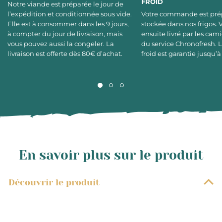
FROID
Notre viande est préparée le jour de
l’expédition et conditionnée sous vide.
Votre commande est pré
Elle est à consommer dans les 9 jours,
stockée dans nos frigos. 
à compter du jour de livraison, mais
ensuite livré par les cami
vous pouvez aussi la congeler. La
du service Chronofresh. 
livraison est offerte dès 80€ d’achat.
froid est garantie jusqu’à
En savoir plus sur le produit
Découvrir le produit