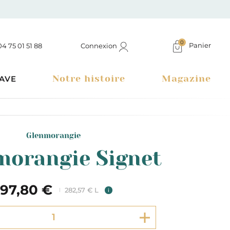
0
Panier
Connexion
04 75 01 51 88
Notre histoire
Magazine
AVE
Glenmorangie
morangie Signet
197,80 €
282,57 € L
i
Boutique à Montélimar & Epicerie fine en ligne