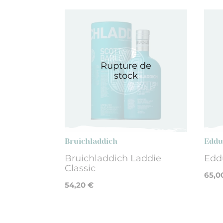
Rupture de
stock
Bruichladdich
Eddu
Bruichladdich Laddie
Edd
Classic
65,0
54,20 €