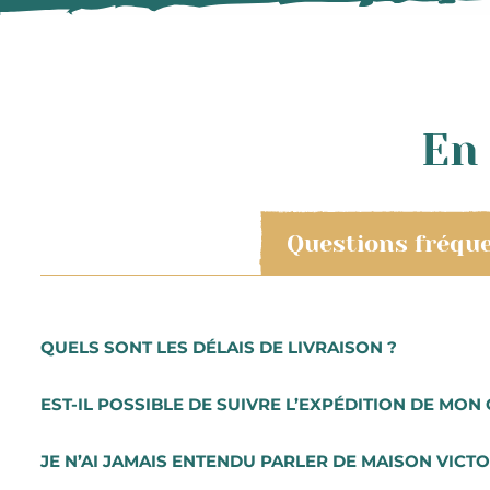
En 
Questions fréqu
QUELS SONT LES DÉLAIS DE LIVRAISON ?
Les livraisons à température ambiante sont prises en 
EST-IL POSSIBLE DE SUIVRE L’EXPÉDITION DE MON 
colis.
Les préparations de commande se font du mardi au ven
Lorsque vous aurez procédé au paiement de votre comma
JE N’AI JAMAIS ENTENDU PARLER DE MAISON VICTO
notifié à chaque étape par e-mail et vous recevrez vot