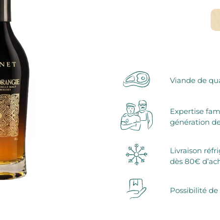
serie et préparations pour dessert
confiseries
arines
ocolats chauds
Viande de qua
Expertise fam
génération de
Livraison réfr
dès 80€ d’ac
Possibilité de