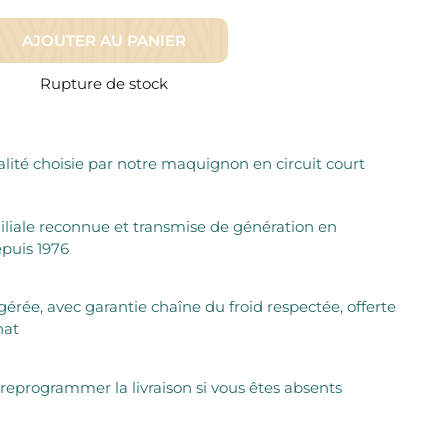
Fromager Affineurs depuis plus de 45 ans
Découvrez + de 3000 références disponibles
Sélection dans les fermes locales depuis 1976
AJOUTER AU PANIER
Découvrez notre sélection de Fromages livrés en 24h
Découvrir notre savoir-faire de maquignon
Sélection par notre sommelier
Rupture de stock
Découvrir
lité choisie par notre maquignon en circuit court
iliale reconnue et transmise de génération en
puis 1976
igérée, avec garantie chaîne du froid respectée, offerte
hat
 reprogrammer la livraison si vous êtes absents