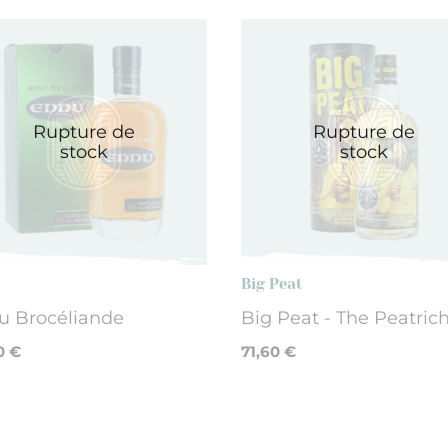
Rupture de
Rupture de
stock
stock
Big Peat
u Brocéliande
Big Peat - The Peatric
0 €
71,60 €