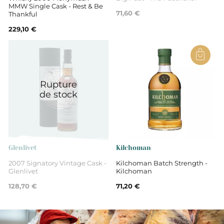
MMW Single Cask - Rest & Be
71,60 €
Thankful
229,10 €
Rupture
de stock
Glenlivet
Kilchoman
2007 Signatory Vintage Cask -
Kilchoman Batch Strength -
Glenlivet
Kilchoman
128,70 €
71,20 €