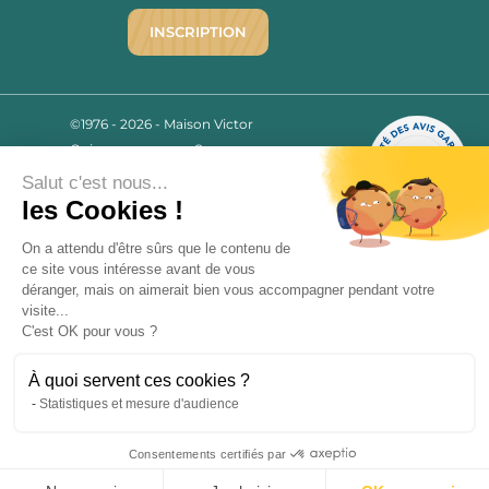
INSCRIPTION
©1976 - 2026 - Maison Victor
Qui sommes-nous ?
9.7
/10
Mentions légales
Salut c'est nous...
2780 AVIS
C.G.V.
les Cookies !
Politique de confidentialité
On a attendu d'être sûrs que le contenu de
FAQ
ce site vous intéresse avant de vous
Livraisons
déranger, mais on aimerait bien vous accompagner pendant votre
visite...
C'est OK pour vous ?
Paiement sécurisé
À quoi servent ces cookies ?
Statistiques et mesure d'audience
« L’abus d’alcool est dangereux pour la santé, à consommer avec
modération. La vente d’alcool est strictement interdite aux mineurs.
»
Consentements certifiés par
9.7
/10
2780 avis