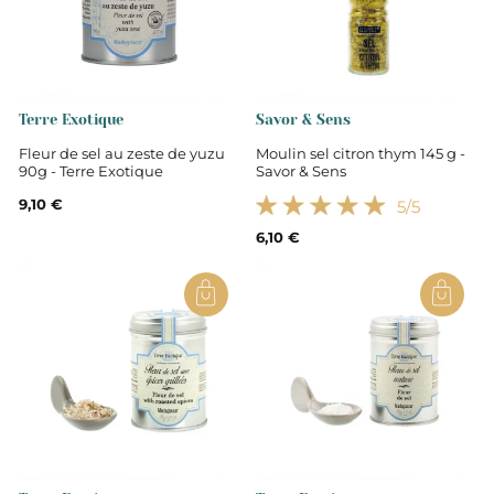
Terre Exotique
Savor & Sens
Fleur de sel au zeste de yuzu
Moulin sel citron thym 145 g -
90g - Terre Exotique
Savor & Sens
9,10 €
5
/5
6,10 €