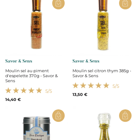
Savor & Sens
Savor & Sens
Moulin sel au piment
Moulin sel citron thym 385g -
d'espelette 370g - Savor &
Savor & Sens
Sens
5
/5
5
/5
13,50 €
14,40 €