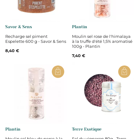
Savor & Sens
Plantin
Recharge sel piment
Moulin sel rose de l'himalaya
Espelette 600 g - Savor & Sens
à la truffe d'été 1,5% aromatisé
100g - Plantin
8,40 €
7,40 €
Plantin
Terre Exotique
Moulin sel bleu de perse à la
Sel du vigneron 80g - Terre