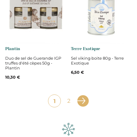
Plantin
Terre Exotique
Duo de sel de Guerande IGP
Sel viking boite 80g - Terre
truffes d'été cèpes 50g -
Exotique
Plantin
6,50 €
10,30 €
2
1