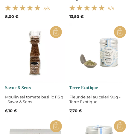
5
/5
5
/5
8,00 €
13,50 €
Savor & Sens
Terre Exotique
Moulin sel tomate basilic 115 g
Fleur de sel au celeri 90g -
- Savor & Sens
Terre Exotique
6,10 €
7,70 €