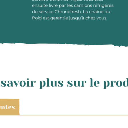
ensuite livré par les camions réfrigérés
du service Chronofresh. La chaîne du
froid est garantie jusqu’à chez vous.
savoir plus sur le pro
entes