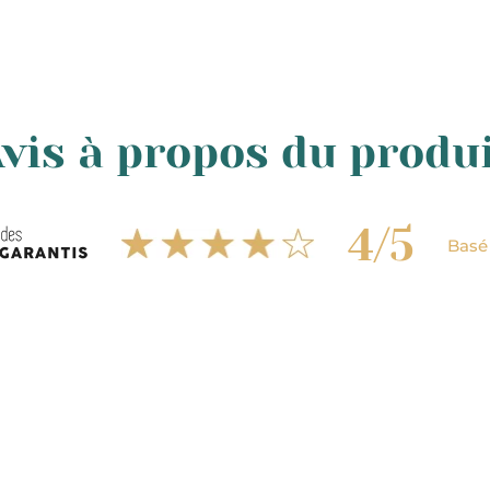
ous modifier.
51 88
ou nous envoyer un e-mail à l’adresse suivante bonjou
vis à propos du produ
4/5
Basé 