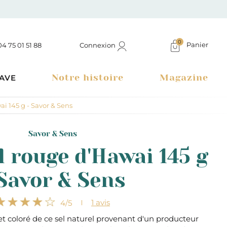
0
Panier
Connexion
04 75 01 51 88
Notre histoire
Magazine
AVE
i 145 g - Savor & Sens
Savor & Sens
l rouge d'Hawai 145 g
 Savor & Sens
1
avis
4
/5
et coloré de ce sel naturel provenant d'un producteur
Boutique à Montélimar & Epicerie fine en ligne