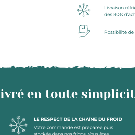
Livraison réfr
dès 80€ d’ac
Possibilité de
ivré en toute simplici
LE RESPECT DE LA CHAÎNE DU FROID
Votre commande est préparée puis
stockée dans nos frigos. Vous êtes