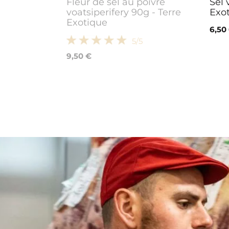
Fleur de sel au poivre
Sel 
voatsiperifery 90g - Terre
Exo
Exotique
6,50
5
/5
9,50 €