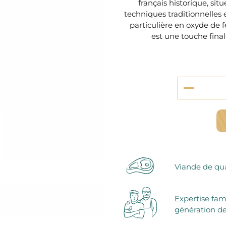
serie et préparations pour dessert
français historique, si
confiseries
techniques traditionnelles 
arines
particulière en oxyde de f
est une touche fina
ocolats chauds
Viande de qua
Expertise fam
génération de