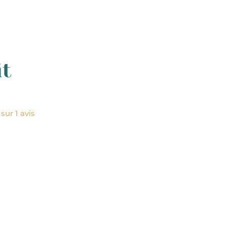
r@maisonvictor.fr
it
sur 1 avis