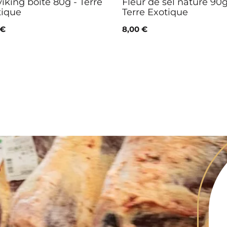
viking boite 80g - Terre
Fleur de sel nature 90g
tique
Terre Exotique
 €
8,00 €