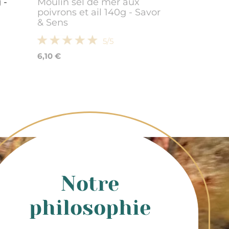
 -
Moulin sel de mer aux
poivrons et ail 140g - Savor
& Sens
5
/5
6,10 €
Notre
philosophie