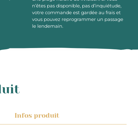
n’êtes pas disponible, pas d’inquiétude,
votre commande est gardée au frais et
vous pouvez reprogrammer un passage
le lendemain.
duit
Infos produit