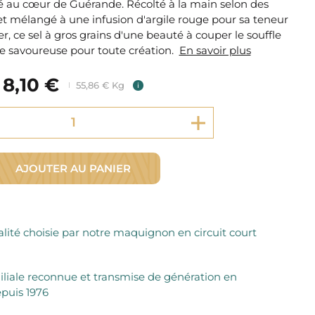
tué au cœur de Guérande. Récolté à la main selon des
Fromager Affineurs depuis plus de 45 ans
Découvrez + de 3000 références disponibles
et mélangé à une infusion d'argile rouge pour sa teneur
Sélection dans les fermes locales depuis 1976
Découvrez notre sélection de Fromages livrés en 24h
er, ce sel à gros grains d'une beauté à couper le souffle
Découvrir notre savoir-faire de maquignon
le savoureuse pour toute création.
En savoir plus
Sélection par notre sommelier
8,10 €
Découvrir
55,86 € Kg
i
AJOUTER AU PANIER
lité choisie par notre maquignon en circuit court
iliale reconnue et transmise de génération en
puis 1976