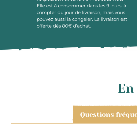
Elle est à consommer dans les 9 jours, à
compter du jour de livraison, mais vous
pouvez aussi la congeler. La livraison est
offerte dès 80€ d’achat.
En 
Questions fréqu