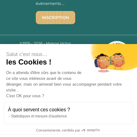
évènements ...
INSCRIPTION
©1976 - 2026 - Maison Victor
Qui sommes-nous ?
9.7
/10
Salut c'est nous...
Mentions légales
2780 AVIS
les Cookies !
C.G.V.
Politique de confidentialité
On a attendu d'être sûrs que le contenu de
FAQ
ce site vous intéresse avant de vous
déranger, mais on aimerait bien vous accompagner pendant votre
Livraisons
visite...
C'est OK pour vous ?
Paiement sécurisé
À quoi servent ces cookies ?
Statistiques et mesure d'audience
« L’abus d’alcool est dangereux pour la santé, à consommer avec
Consentements certifiés par
modération. La vente d’alcool est strictement interdite aux mineurs.
9.7
/10
»
2780 avis