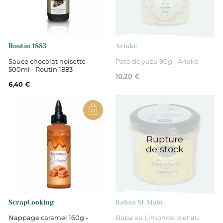
Indre-et-Loire
Aides pâtisserie
Routin 1883
Ariake
Sauce chocolat noisette
Pate de yuzu 90g - Ariake
500ml - Routin 1883
10,20 €
6,40 €
Rupture
de stock
ScrapCooking
Babas St Malo
Nappage caramel 160g -
Baba au Limoncello et au