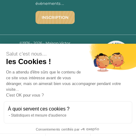
évènements ...
INSCRIPTION
©1976 - 2026 - Maison Victor
Qui sommes-nous ?
9.7
/10
Salut c'est nous...
Mentions légales
2779 AVIS
les Cookies !
C.G.V.
Politique de confidentialité
On a attendu d'être sûrs que le contenu de
FAQ
ce site vous intéresse avant de vous
déranger, mais on aimerait bien vous accompagner pendant votre
Livraisons
visite...
C'est OK pour vous ?
Paiement sécurisé
À quoi servent ces cookies ?
Statistiques et mesure d'audience
« L’abus d’alcool est dangereux pour la santé, à consommer avec
Consentements certifiés par
modération. La vente d’alcool est strictement interdite aux mineurs.
9.7
/10
»
2779 avis