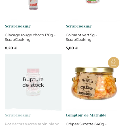
Indre-et-Loire
Aides pâtisserie
ScrapCooking
ScrapCooking
Glacage rouge choco 130g -
Colorant vert 5g -
ScrapCooking
ScrapCooking
8,20 €
5,00 €
Rupture
de stock
ScrapCooking
Comptoir de Mathilde
Pot décors sucrés sapin blanc
Crêpes Suzette 640g -