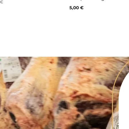
 €
5,00 €