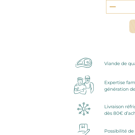
serie et préparations pour dessert
confiseries
arines
ocolats chauds
Viande de qua
Expertise fam
génération de
Livraison réfr
dès 80€ d’ac
Possibilité de