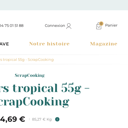
0
Panier
Connexion
04 75 01 51 88
Notre histoire
Magazine
AVE
s tropical 55g - ScrapCooking
ScrapCooking
s tropical 55g -
crapCooking
4,69 €
85,27 € Kg
i
Boutique à Montélimar & Epicerie fine en ligne