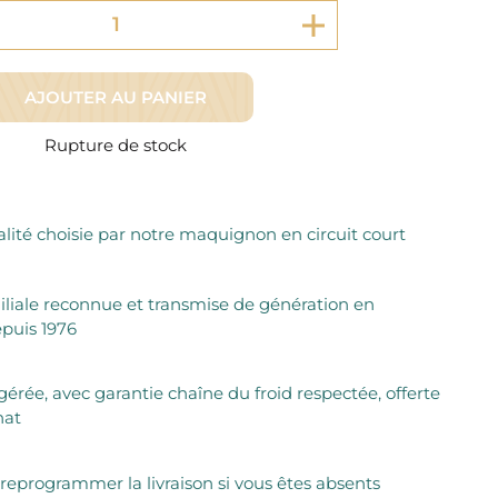
Fromager Affineurs depuis plus de 45 ans
Découvrez + de 3000 références disponibles
Sélection dans les fermes locales depuis 1976
Découvrez notre sélection de Fromages livrés en 24h
Découvrir notre savoir-faire de maquignon
Sélection par notre sommelier
AJOUTER AU PANIER
Découvrir
Rupture de stock
lité choisie par notre maquignon en circuit court
iliale reconnue et transmise de génération en
puis 1976
igérée, avec garantie chaîne du froid respectée, offerte
hat
 reprogrammer la livraison si vous êtes absents