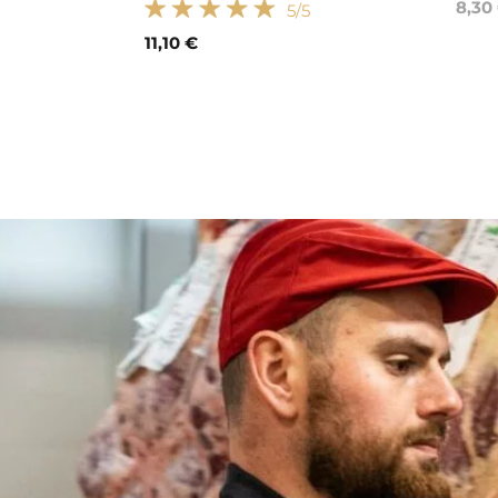
8,30
5
/5
11,10 €