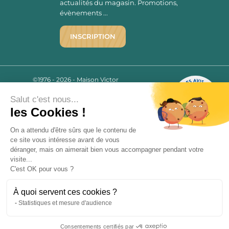
actualités du magasin. Promotions,
évènements ...
INSCRIPTION
©1976 - 2026 - Maison Victor
Qui sommes-nous ?
9.7
/10
Salut c'est nous...
Mentions légales
2779 AVIS
les Cookies !
C.G.V.
Politique de confidentialité
On a attendu d'être sûrs que le contenu de
FAQ
ce site vous intéresse avant de vous
déranger, mais on aimerait bien vous accompagner pendant votre
Livraisons
visite...
C'est OK pour vous ?
Paiement sécurisé
À quoi servent ces cookies ?
Statistiques et mesure d'audience
« L’abus d’alcool est dangereux pour la santé, à consommer avec
Consentements certifiés par
modération. La vente d’alcool est strictement interdite aux mineurs.