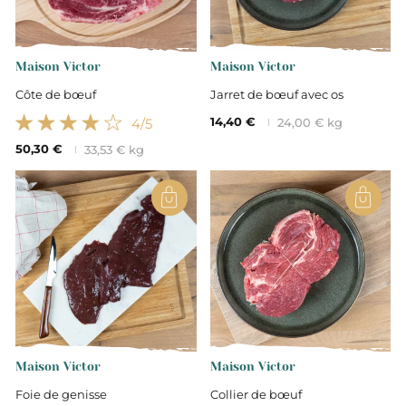
Emballé sous vide pour une
meilleure conservation
Maison Victor
Maison Victor
Remise Quantité
Côte de bœuf
Jarret de bœuf avec os
14,40 €
4
/5
24,00 € kg
50,30 €
33,53 € kg
Maison Victor
Maison Victor
Foie de genisse
Collier de bœuf