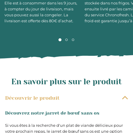
Elle est à consommer dans les 9 jours,
stockée dans nos frigos. 
à compter du jour de livraison, mais
ensuite livré par les cami
vous pouvez aussi la congeler. La
du service Chronofresh. 
livraison est offerte dès 80€ d’achat.
froid est garantie jusqu’à
En savoir plus sur le produit
Découvrir le produit
Découvrez notre jarret de bœuf sans os
Si vous êtes à la recherche d'un plat de viande délicieux pour
votre prochain repas, le jarret de bœuf sans os est une option