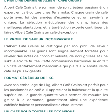
L'HISTOIRE DERRIÈRE ALBERT CAFÉ GRAINS
Albert Café Grains tire son nom de son créateur passionné, un
expert en caféiculture chez Terramoka. Chaque grain de café
porte avec lui des années d'expérience et un savoir-faire
unique. La sélection méticuleuse des grains, issus des
meilleures plantations, et la torréfaction experte contribuent à
faire d'Albert Café Grains un café d'exception.
LE PROFIL DE SAVEUR INCOMPARABLE
L'Albert Café Grains se distingue par son profil de saveur
incomparable. Les grains sont soigneusement torréfiés pour
révéler des notes de chocolat velouté, de noix grillées et une
subtile acidité fruitée. Cette combinaison harmonieuse en fait
un café véritablement mémorable qui plaira aux amateurs de
café les plus exigeants.
FORMAT GÉNÉREUX DE 1 KG
Avec son emballage de 1 kg, Albert Café Grains est parfait pour
les passionnés de café qui apprécient la fraîcheur et la qualité
supérieure. La grande quantité vous permet de moudre les
grains à la demande, garantissant ainsi une expérience
caféinée fraîche et personnalisée à chaque tasse.
UN CAFÉ POUR TOUTES LES OCCASIONS