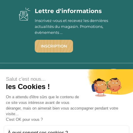
Lettre d'informations
Inscrivez-vous et recevez les dernières
actualités du magasin. Promotions,
évènements ...
INSCRIPTION
©1976 - 2026 - Maison Victor
Qui sommes-nous ?
9.7
Salut c'est nous...
/10
Mentions légales
les Cookies !
2779 AVIS
C.G.V.
On a attendu d'être sûrs que le contenu de
Politique de confidentialité
ce site vous intéresse avant de vous
FAQ
déranger, mais on aimerait bien vous accompagner pendant votre
Livraisons
visite...
C'est OK pour vous ?
Paiement sécurisé
À quoi servent ces cookies ?