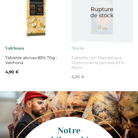
Rupture
de stock
Valrhona
Morin
Tablette abinao 85% 70g -
Tablette noir Republique
Valrhona
Dominicaine yamasa 63 % -
Morin
4,90 €
5,20 €
Notre