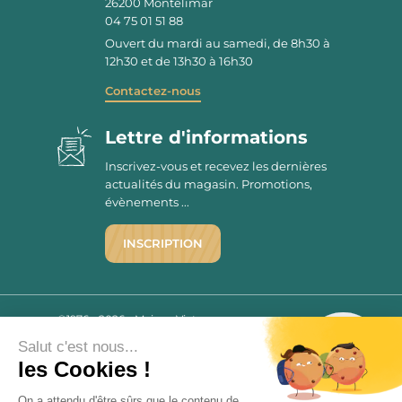
26200
Montélimar
04 75 01 51 88
Ouvert du mardi au samedi, de 8h30 à
12h30 et de 13h30 à 16h30
Contactez-nous
Lettre d'informations
Inscrivez-vous et recevez les dernières
actualités du magasin. Promotions,
évènements ...
INSCRIPTION
©1976 - 2026 - Maison Victor
Qui sommes-nous ?
9.7
Salut c'est nous...
/10
Mentions légales
les Cookies !
2779 AVIS
C.G.V.
On a attendu d'être sûrs que le contenu de
Politique de confidentialité