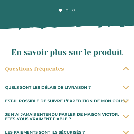
En savoir plus sur le produit
Questions fréquentes
QUELS SONT LES DÉLAIS DE LIVRAISON ?
Les commandes sont préparées très rapidement. Vous
EST-IL POSSIBLE DE SUIVRE L’EXPÉDITION DE MON COLIS ?
recevrez votre commande dans un délai de 48h à
compter de la date d’expédition du colis.
Lorsque vous aurez procédé au paiement de votre
JE N’AI JAMAIS ENTENDU PARLER DE MAISON VICTOR.
Les préparations de commande se font du mardi au
commande, il vous sera possible de suivre l’avancée de
ÊTES-VOUS VRAIMENT FIABLE ?
samedi. Pour toute commande effectuée avant 10h,
votre commande sur votre espace client. Vous serez
Notre Épicerie fine est basée à Montélimar où nous
elle sera expédiée le jour même.
également notifié à chaque étape par e-mail et vous
LES PAIEMENTS SONT ILS SÉCURISÉS ?