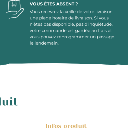
VOUS ÊTES ABSENT ?
Vous recevrez la veille de votre livraison
une plage horaire de livraison. Si vous
n’êtes pas disponible, pas d’inquiétude,
votre commande est gardée au frais et
vous pouvez reprogrammer un passage
le lendemain.
duit
Infos produit