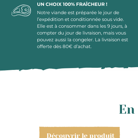
UN CHOIX 100% FRAÎCHEUR !
Notre viande est préparée le jour de
l’expédition et conditionnée sous vide.
Elle est à consommer dans les 9 jours, à
compter du jour de livraison, mais vous
pouvez aussi la congeler. La livraison est
offerte dès 80€ d’achat.
En 
Découvrir le produit