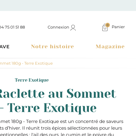
0
Panier
Connexion
04 75 01 51 88
Notre histoire
Magazine
AVE
ommet 180g - Terre Exotique
Terre Exotique
Raclette au Sommet
- Terre Exotique
mmet 180g - Terre Exotique est un concentré de saveurs
s d’hiver. Il réunit trois épices sélectionnées pour leurs
Boutique à Montélimar & Epicerie fine en ligne
ptionnelles : l'ail des ours, le cumin et le poivre du