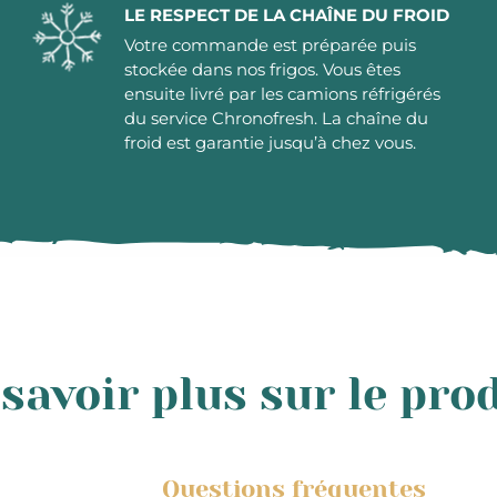
LE RESPECT DE LA CHAÎNE DU FROID
Votre commande est préparée puis
stockée dans nos frigos. Vous êtes
ensuite livré par les camions réfrigérés
du service Chronofresh. La chaîne du
froid est garantie jusqu’à chez vous.
savoir plus sur le pro
Questions fréquentes