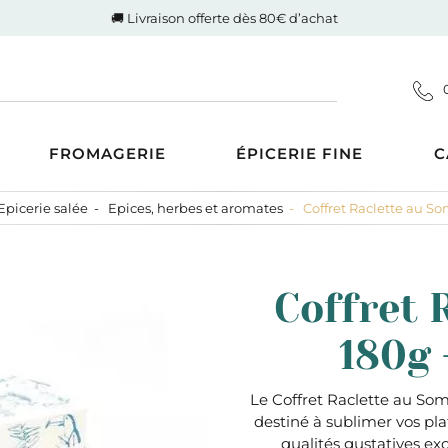
🚚 Livraison offerte dès 80€ d’achat
FROMAGERIE
ÉPICERIE FINE
C
Epicerie salée
Epices, herbes et aromates
Coffret Raclette au S
Coupes
d'Auvergne-Rhône-Alpes
ucrée
Gigot de Drôme-Ardèche
s AOP
Côte de boeuf Charolaise
 et compotes
Coffret 
es au Lait Cru
Poulet fermier de Quentin
ntrecôte
tiner
Nos saucisses maison
180g 
usions
Cognac Et Calvados
ranolas et mueslis
, Liqueur Et Crème
ognes, biscottes et pains
Le Coffret Raclette au So
destiné à sublimer vos plat
crés
zcal Et Cachaca
qualités gustatives exce