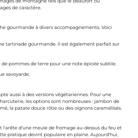
fromages de montagne tels que le Beaufort ou
ages de caractère.
touche gourmande à divers accompagnements. Voici
e tartinade gourmande. Il est également parfait sur
in de pommes de terre pour une note épicée subtile.
ue savoyarde.
pte aussi à des versions végétariennes. Pour une
charcuterie, les options sont nombreuses : jambon de
é, la patate douce rôtie ou des oignons caramélisés.
ent l'arête d'une meule de fromage au-dessus du feu et
te pratique devint populaire en plaine. Aujourd'hui,