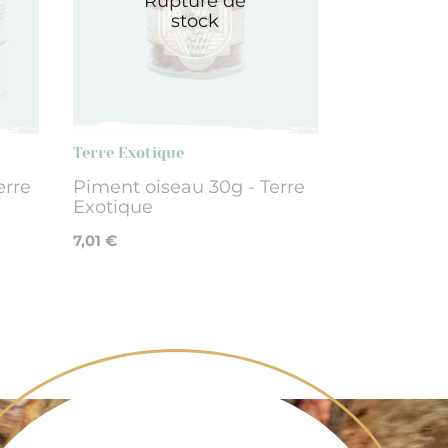
Rupture de
stock
Terre Exotique
erre
Piment oiseau 30g - Terre
Exotique
7,01 €