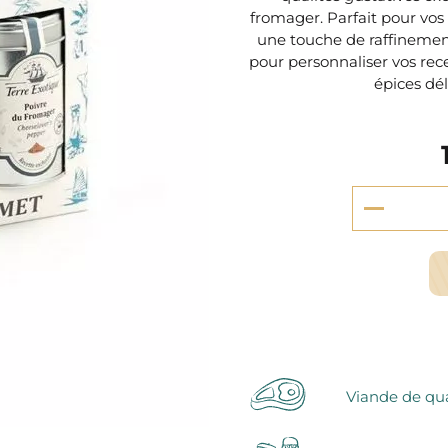
serie et préparations pour dessert
fromager. Parfait pour vos s
confiseries
une touche de raffinemen
arines
pour personnaliser vos rec
épices dél
ocolats chauds
Viande de qua