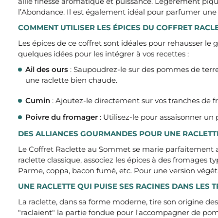
allie finesse aromatique et puissance. Légèrement piqua
l’Abondance. Il est également idéal pour parfumer une
COMMENT UTILISER LES ÉPICES DU COFFRET RACL
Les épices de ce coffret sont idéales pour rehausser 
quelques idées pour les intégrer à vos recettes :
Ail des ours
: Saupoudrez-le sur des pommes de terre 
une raclette bien chaude.
Cumin
: Ajoutez-le directement sur vos tranches de f
Poivre du fromager
: Utilisez-le pour assaisonner u
DES ALLIANCES GOURMANDES POUR UNE RACLETT
Le Coffret Raclette au Sommet se marie parfaitement av
raclette classique, associez les épices à des fromages
Parme, coppa, bacon fumé, etc. Pour une version végét
UNE RACLETTE QUI PUISE SES RACINES DANS LES 
La raclette, dans sa forme moderne, tire son origine de
"raclaient" la partie fondue pour l'accompagner de pomm