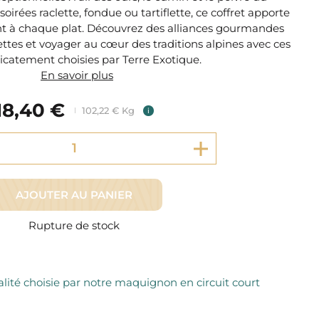
Fromager Affineurs depuis plus de 45 ans
oirées raclette, fondue ou tartiflette, ce coffret apporte
Découvrez + de 3000 références disponibles
Sélection dans les fermes locales depuis 1976
t à chaque plat. Découvrez des alliances gourmandes
Découvrez notre sélection de Fromages livrés en 24h
ettes et voyager au cœur des traditions alpines avec ces
Découvrir notre savoir-faire de maquignon
Sélection par notre sommelier
icatement choisies par Terre Exotique.
En savoir plus
Découvrir
18,40 €
102,22 € Kg
i
AJOUTER AU PANIER
Rupture de stock
lité choisie par notre maquignon en circuit court