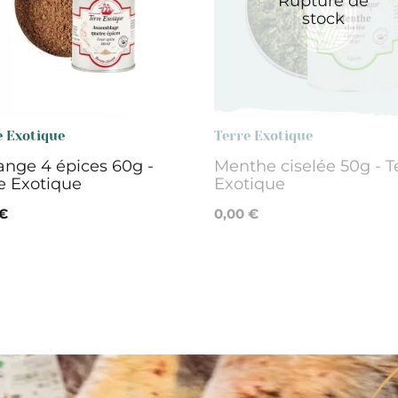
Rupture de
stock
e Exotique
Terre Exotique
nge 4 épices 60g -
Menthe ciselée 50g - T
e Exotique
Exotique
 €
0,00 €