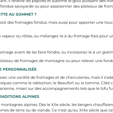
nt, il réveille les papilles et sublime le goût puissant des 
 fondue savoyarde ou pour assaisonner des plateaux de from
ETTE AU SOMMET ?
le goût des fromages fondus, mais aussi pour apporter une 
vapeur ou rôties, ou mélangez-le à du fromage frais pour un
romage avant de les faire fondre, ou incorporez-le à un grat
n plateau de fromages de montagne ou pour relever une fond
E PERSONNALISÉE
ec une variété de fromages et de charcuteries, mais il s’ada
 typiques comme le reblochon, le Beaufort ou la tomme. Côté 
arienne, misez sur des accompagnements tels que le tofu fum
TRADITIONS ALPINES
s montagnes alpines. Dès le XIIe siècle, les bergers chauffai
es de terre ou de viande. Ce n'est qu'au XIXe siècle que cet