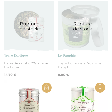
France
Rupture
Rupture
Centre-Val de Loire
de stock
de stock
Indre-et-Loire
Cannelle en poudre
Terre Exotique
Le Dauphin
Baies de sansho 20g - Terre
Thym Boite Métal 70 g - Le
Exotique
Dauphin
Non
14,70 €
8,80 €
Épices