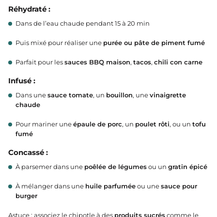
Réhydraté :
Dans de l’eau chaude pendant 15 à 20 min
Puis mixé pour réaliser une
purée ou pâte de piment fumé
Parfait pour les
sauces BBQ maison
,
tacos
,
chili con carne
Infusé :
Dans une
sauce tomate
, un
bouillon
, une
vinaigrette
chaude
Pour mariner une
épaule de porc
, un
poulet rôti
, ou un
tofu
fumé
Concassé :
À parsemer dans une
poêlée de légumes
ou un
gratin épicé
À mélanger dans une
huile parfumée
ou une
sauce pour
burger
Astuce : associez le chipotle à des
produits sucrés
comme le