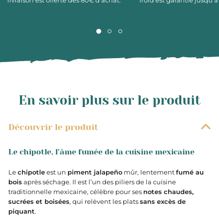
livraison est offerte dès 80€ d’achat.
froid est garantie jusqu’à
En savoir plus sur le produit
Découvrir le produit
Le chipotle, l’âme fumée de la cuisine mexicaine
Le
chipotle
est un
piment jalapeño
mûr, lentement
fumé au
bois
après séchage. Il est l’un des piliers de la cuisine
traditionnelle mexicaine, célèbre pour ses
notes chaudes,
sucrées et boisées
, qui relèvent les plats
sans excès de
piquant
.