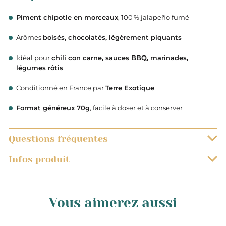
Piment chipotle en morceaux
, 100 % jalapeño fumé
Arômes
boisés, chocolatés, légèrement piquants
Idéal pour
chili con carne, sauces BBQ, marinades,
légumes rôtis
Conditionné en France par
Terre Exotique
Format généreux 70g
, facile à doser et à conserver
Questions fréquentes
Infos produit
QUELS SONT LES DÉLAIS DE LIVRAISON ?
0,072
Les commandes sont préparées très rapidement. Vous
EST-IL POSSIBLE DE SUIVRE L’EXPÉDITION DE MON COLIS ?
recevrez votre commande dans un délai de 48h à
Vous aimerez aussi
compter de la date d’expédition du colis. Les
Lorsque vous aurez procédé au paiement de votre
Kg
JE N’AI JAMAIS ENTENDU PARLER DE MAISON VICTOR.
préparations de commande se font du mardi au
commande, il vous sera possible de suivre l’avancée de
ETES-VOUS VRAIMENT FIABLE ?