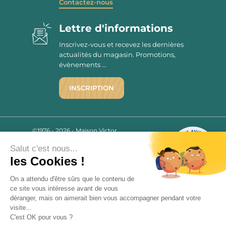
Contactez-nous
Lettre d'informations
Inscrivez-vous et recevez les dernières
actualités du magasin. Promotions,
évènements ...
INSCRIPTION
©1976 - 2026 - Maison Victor
Qui sommes-nous ?
9.7
/10
Salut c'est nous...
Mentions légales
2780 AVIS
les Cookies !
C.G.V.
Politique de confidentialité
On a attendu d'être sûrs que le contenu de
FAQ
ce site vous intéresse avant de vous
déranger, mais on aimerait bien vous accompagner pendant votre
Livraisons
visite...
C'est OK pour vous ?