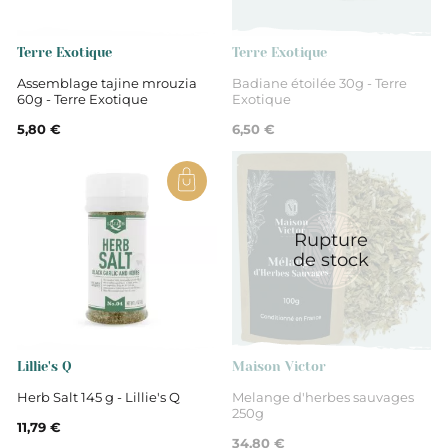
Non
Terre Exotique
Terre Exotique
Assemblage tajine mrouzia
Badiane étoilée 30g - Terre
60g - Terre Exotique
Exotique
Épices
5,80 €
6,50 €
Rupture
de stock
Lillie's Q
Maison Victor
Herb Salt 145 g - Lillie's Q
Melange d'herbes sauvages
250g
11,79 €
34,80 €