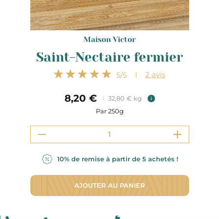
Maison Victor
Saint-Nectaire fermier
2
avis
5
/5
8,20 €
32,80 € kg
i
Par 250g
10% de remise à partir de 5 achetés !
AJOUTER AU PANIER