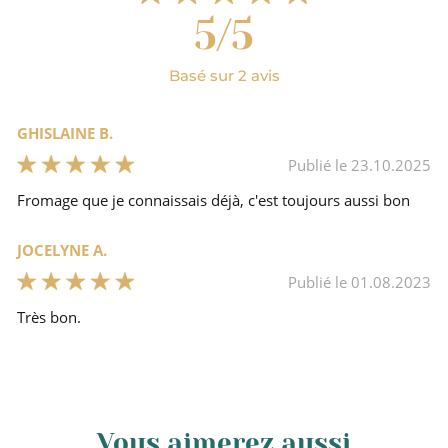
5/5
Oui
Basé sur 2 avis
Remise Quantité
GHISLAINE B.
AOP
Publié le 23.10.2025
Fromage que je connaissais déjà, c'est toujours aussi bon
Vache
JOCELYNE A.
Lait cru
Publié le 01.08.2023
Très bon.
22
Vous aimerez aussi