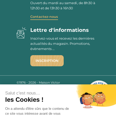
Ouvert du mardi au samedi, de 8h30 à
12h30 et de 13h30 à 16h30
Contactez-nous
Lettre d'informations
Inscrivez-vous et recevez les dernières
actualités du magasin. Promotions,
évènements ...
INSCRIPTION
©1976 - 2026 - Maison Victor
Qui sommes-nous ?
9.7
/10
Salut c'est nous...
Mentions légales
2779 AVIS
les Cookies !
C.G.V.
Politique de confidentialité
On a attendu d'être sûrs que le contenu de
FAQ
ce site vous intéresse avant de vous