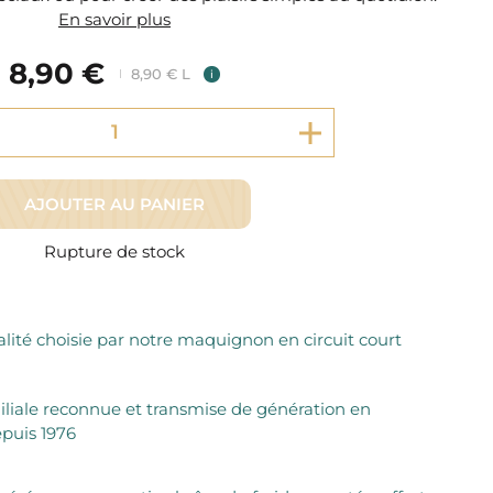
Fromager Affineurs depuis plus de 45 ans
En savoir plus
Découvrez + de 3000 références disponibles
Sélection dans les fermes locales depuis 1976
Découvrez notre sélection de Fromages livrés en 24h
8,90 €
Découvrir notre savoir-faire de maquignon
8,90 € L
i
Sélection par notre sommelier
Découvrir
AJOUTER AU PANIER
Rupture de stock
lité choisie par notre maquignon en circuit court
iliale reconnue et transmise de génération en
puis 1976