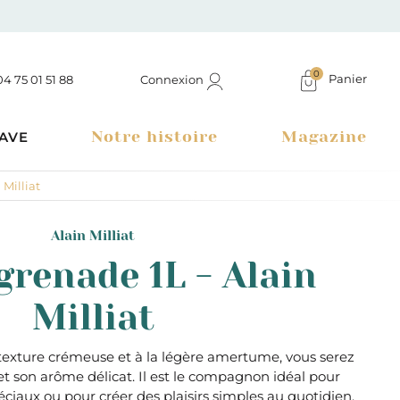
0
Panier
Connexion
04 75 01 51 88
Notre histoire
Magazine
AVE
 Milliat
Alain Milliat
grenade 1L - Alain
Milliat
 texture crémeuse et à la légère amertume, vous serez
 et son arôme délicat. Il est le compagnon idéal pour
Boutique à Montélimar & Epicerie fine en ligne
iaux ou pour créer des plaisirs simples au quotidien.