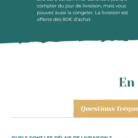
compter du jour de livraison, mais vous
pouvez aussi la congeler. La livraison est
offerte dès 80€ d’achat.
En 
Questions fréqu
QUELS SONT LES DÉLAIS DE LIVRAISON ?