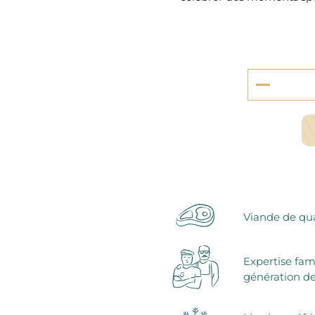
serie et préparations pour dessert
confiseries
arines
ocolats chauds
Viande de qua
Expertise fam
génération de