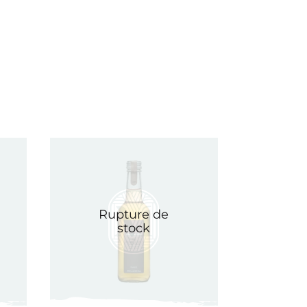
r@maisonvictor.fr
Rupture de
stock