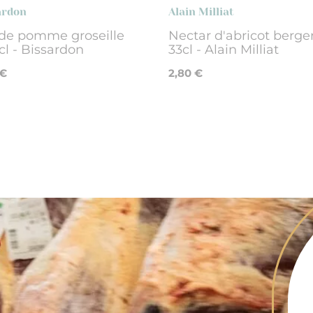
ardon
Alain Milliat
 de pomme groseille
Nectar d'abricot berge
cl - Bissardon
33cl - Alain Milliat
 €
2,80 €