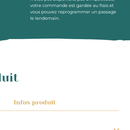
votre commande est gardée au frais et
vous pouvez reprogrammer un passage
le lendemain.
duit
Infos produit