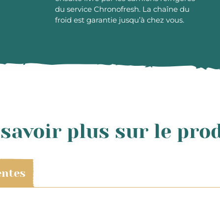
du service Chronofresh. La chaîne du
froid est garantie jusqu’à chez vous.
savoir plus sur le pro
entes