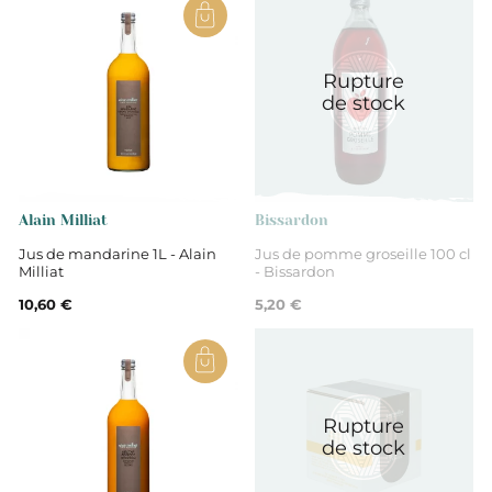
France
Rupture
Auvergne Rhône-Alpes
de stock
Drôme
100% jus de pamplemousse rose
Alain Milliat
Bissardon
Jus de mandarine 1L - Alain
Jus de pomme groseille 100 cl
Milliat
- Bissardon
Non
10,60 €
5,20 €
Rupture
de stock