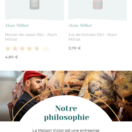
Alain Milliat
Alain Milliat
Nectar de cassis 33cl - Alain
Jus de tomate 33cl - Alain
Milliat
Milliat
3,70 €
5
/5
4,80 €
Notre
philosophie
La Maison Victor est une entreprise