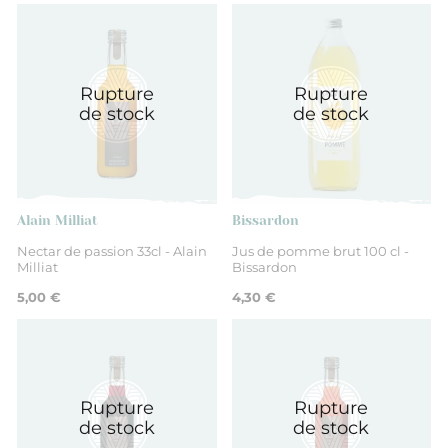
France
Rupture
Rupture
Auvergne Rhône-Alpes
de stock
de stock
Drôme
acide ascorbique
Alain Milliat
Bissardon
Nectar de passion 33cl - Alain
Jus de pomme brut 100 cl -
Milliat
Bissardon
Eau, Pulpe de mangue (41%), Sucre,
Acidifiant
5,00 €
4,30 €
acide citrique, Jus concentré de citron,
Antioxydant
Rupture
Rupture
de stock
de stock
Non