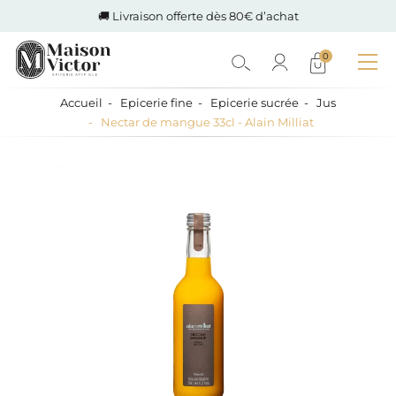
🚚 Livraison offerte dès 80€ d’achat
0
Accueil
Epicerie fine
Epicerie sucrée
Jus
Nectar de mangue 33cl - Alain Milliat