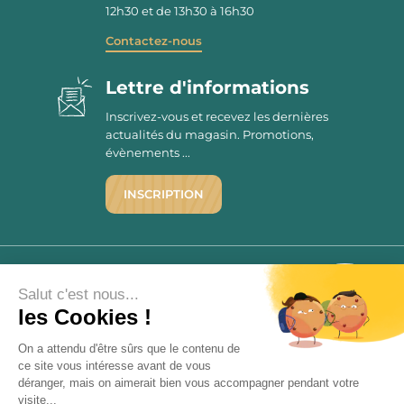
12h30 et de 13h30 à 16h30
Contactez-nous
Lettre d'informations
Inscrivez-vous et recevez les dernières
actualités du magasin. Promotions,
évènements ...
INSCRIPTION
©1976 - 2026 - Maison Victor
Qui sommes-nous ?
9.7
Salut c'est nous...
/10
Mentions légales
les Cookies !
2780 AVIS
C.G.V.
On a attendu d'être sûrs que le contenu de
Politique de confidentialité
ce site vous intéresse avant de vous
FAQ
déranger, mais on aimerait bien vous accompagner pendant votre
Livraisons
visite...