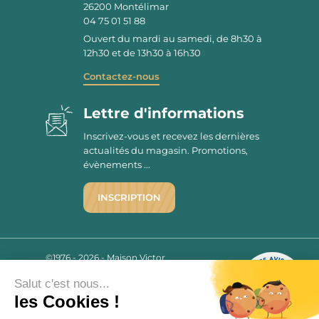
26200
Montélimar
04 75 01 51 88
Ouvert du mardi au samedi, de 8h30 à
12h30 et de 13h30 à 16h30
Contactez-nous
Lettre d'informations
Inscrivez-vous et recevez les dernières
actualités du magasin. Promotions,
évènements ...
INSCRIPTION
©1976 - 2026 - Maison Victor
Qui sommes-nous ?
9.7
/10
Salut c'est nous...
Mentions légales
2780 AVIS
les Cookies !
C.G.V.