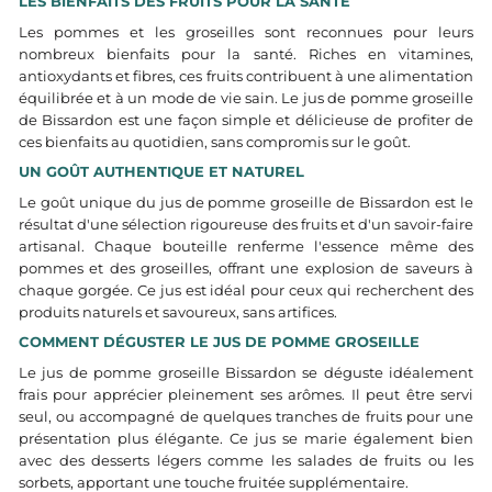
LES BIENFAITS DES FRUITS POUR LA SANTÉ
Les pommes et les groseilles sont reconnues pour leurs
nombreux bienfaits pour la santé. Riches en vitamines,
antioxydants et fibres, ces fruits contribuent à une alimentation
équilibrée et à un mode de vie sain. Le jus de pomme groseille
de Bissardon est une façon simple et délicieuse de profiter de
ces bienfaits au quotidien, sans compromis sur le goût.
UN GOÛT AUTHENTIQUE ET NATUREL
Le goût unique du jus de pomme groseille de Bissardon est le
résultat d'une sélection rigoureuse des fruits et d'un savoir-faire
artisanal. Chaque bouteille renferme l'essence même des
pommes et des groseilles, offrant une explosion de saveurs à
chaque gorgée. Ce jus est idéal pour ceux qui recherchent des
produits naturels et savoureux, sans artifices.
COMMENT DÉGUSTER LE JUS DE POMME GROSEILLE
Le jus de pomme groseille Bissardon se déguste idéalement
frais pour apprécier pleinement ses arômes. Il peut être servi
seul, ou accompagné de quelques tranches de fruits pour une
présentation plus élégante. Ce jus se marie également bien
avec des desserts légers comme les salades de fruits ou les
sorbets, apportant une touche fruitée supplémentaire.