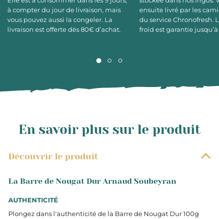
Elle est à consommer dans les 9 jours,
stockée dans nos frigos. 
à compter du jour de livraison, mais
ensuite livré par les cami
vous pouvez aussi la congeler. La
du service Chronofresh. 
livraison est offerte dès 80€ d’achat.
froid est garantie jusqu’à
En savoir plus sur le produit
Découvrir le produit
La Barre de Nougat Dur Arnaud Soubeyran
AUTHENTICITÉ
Plongez dans l'authenticité de la Barre de Nougat Dur 100g