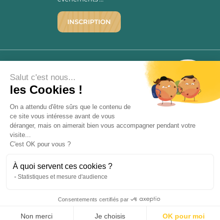
INSCRIPTION
©1976 - 2026 - Maison Victor
Qui sommes-nous ?
9.7
Salut c'est nous...
/10
Mentions légales
les Cookies !
2779 AVIS
C.G.V.
On a attendu d'être sûrs que le contenu de
Politique de confidentialité
ce site vous intéresse avant de vous
FAQ
déranger, mais on aimerait bien vous accompagner pendant votre
Livraisons
visite...
C'est OK pour vous ?
Paiement sécurisé
À quoi servent ces cookies ?
Statistiques et mesure d'audience
« L’abus d’alcool est dangereux pour la santé, à consommer avec
Consentements certifiés par
modération. La vente d’alcool est strictement interdite aux mineurs.
9.7
/10
2779 avis
»
Non merci
Je choisis
OK pour moi