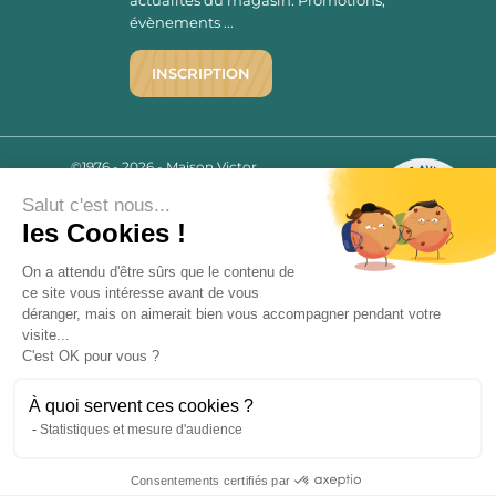
évènements ...
INSCRIPTION
©1976 - 2026 - Maison Victor
Qui sommes-nous ?
9.7
/10
Salut c'est nous...
Mentions légales
2780 AVIS
les Cookies !
C.G.V.
Politique de confidentialité
On a attendu d'être sûrs que le contenu de
ce site vous intéresse avant de vous
FAQ
déranger, mais on aimerait bien vous accompagner pendant votre
Livraisons
visite...
C'est OK pour vous ?
Paiement sécurisé
À quoi servent ces cookies ?
Statistiques et mesure d'audience
« L’abus d’alcool est dangereux pour la santé, à consommer avec
Consentements certifiés par
modération. La vente d’alcool est strictement interdite aux mineurs.
9.7
/10