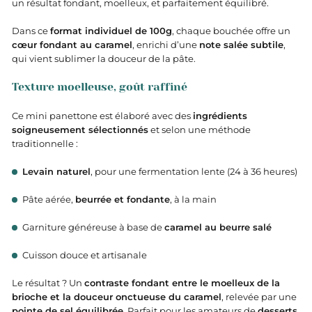
un résultat fondant, moelleux, et parfaitement équilibré.
Dans ce
format individuel de 100g
, chaque bouchée offre un
cœur fondant au caramel
, enrichi d’une
note salée subtile
,
qui vient sublimer la douceur de la pâte.
Texture moelleuse, goût raffiné
Ce mini panettone est élaboré avec des
ingrédients
soigneusement sélectionnés
et selon une méthode
traditionnelle :
Levain naturel
, pour une fermentation lente (24 à 36 heures)
Pâte aérée,
beurrée et fondante
, à la main
Garniture généreuse à base de
caramel au beurre salé
Cuisson douce et artisanale
Le résultat ? Un
contraste fondant entre le moelleux de la
brioche et la douceur onctueuse du caramel
, relevée par une
pointe de sel équilibrée
. Parfait pour les amateurs de
desserts