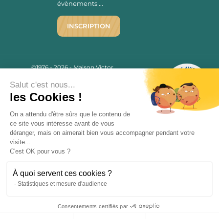
évènements ...
INSCRIPTION
©1976 - 2026 - Maison Victor
Qui sommes-nous ?
9.7
/10
Salut c'est nous...
Mentions légales
2779 AVIS
les Cookies !
C.G.V.
Politique de confidentialité
On a attendu d'être sûrs que le contenu de
FAQ
ce site vous intéresse avant de vous
déranger, mais on aimerait bien vous accompagner pendant votre
Livraisons
visite...
C'est OK pour vous ?
Paiement sécurisé
À quoi servent ces cookies ?
Statistiques et mesure d'audience
« L’abus d’alcool est dangereux pour la santé, à consommer avec
Consentements certifiés par
modération. La vente d’alcool est strictement interdite aux mineurs.
9.7
/10
»
2779 avis