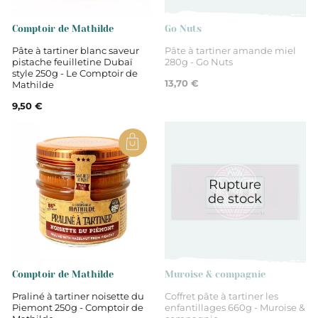
Comptoir de Mathilde
Go Nuts
Pâte à tartiner blanc saveur
Pâte à tartiner amande miel
pistache feuilletine Dubaï
280g - Go Nuts
style 250g - Le Comptoir de
13,70 €
Mathilde
9,50 €
Rupture
de stock
Comptoir de Mathilde
Muroise & compagnie
Praliné à tartiner noisette du
Coffret pâte à tartiner les
Piemont 250g - Comptoir de
enfantillages 660g - Muroise &