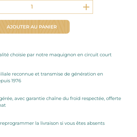
Fromager Affineurs depuis plus de 45 ans
Découvrez + de 3000 références disponibles
Sélection dans les fermes locales depuis 1976
Découvrez notre sélection de Fromages livrés en 24h
Découvrir notre savoir-faire de maquignon
Sélection par notre sommelier
AJOUTER AU PANIER
Découvrir
lité choisie par notre maquignon en circuit court
iliale reconnue et transmise de génération en
puis 1976
igérée, avec garantie chaîne du froid respectée, offerte
hat
 reprogrammer la livraison si vous êtes absents