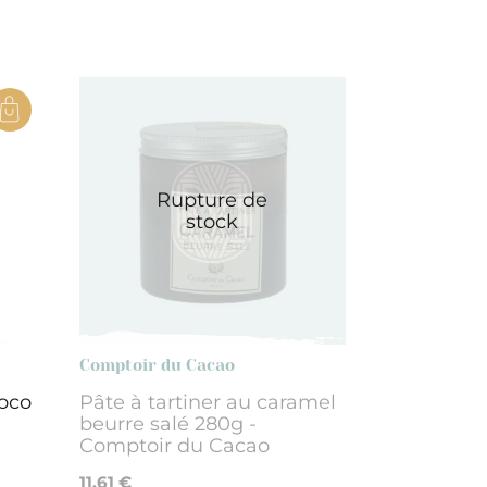
Rupture de
stock
Comptoir du Cacao
coco
Pâte à tartiner au caramel
beurre salé 280g -
Comptoir du Cacao
11,61 €