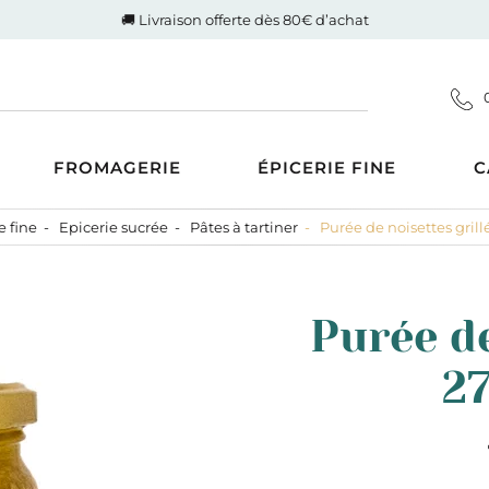
🚚 Livraison offerte dès 80€ d’achat
FROMAGERIE
ÉPICERIE FINE
C
e fine
Epicerie sucrée
Pâtes à tartiner
Purée de noisettes grill
Coupes
d'Auvergne-Rhône-Alpes
ucrée
Gigot de Drôme-Ardèche
s AOP
Côte de boeuf Charolaise
 et compotes
Purée de
es au Lait Cru
Poulet fermier de Quentin
ntrecôte
tiner
Nos saucisses maison
27
usions
Cognac Et Calvados
ranolas et mueslis
, Liqueur Et Crème
ognes, biscottes et pains
crés
zcal Et Cachaca