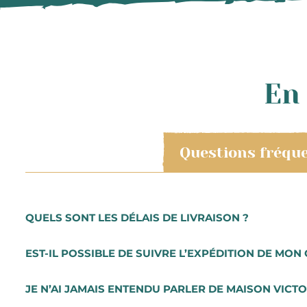
En 
Questions fréqu
QUELS SONT LES DÉLAIS DE LIVRAISON ?
Les commandes sont préparées très rapidement. Vous r
EST-IL POSSIBLE DE SUIVRE L’EXPÉDITION DE MON 
Les préparations de commande se font du mardi au sam
Pour une livraison express, en 24h, vous pouvez sélecti
Lorsque vous aurez procédé au paiement de votre comma
JE N’AI JAMAIS ENTENDU PARLER DE MAISON VICTO
notifié à chaque étape par e-mail et vous recevrez vot