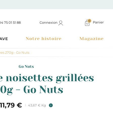
0
Panier
Connexion
04 75 01 51 88
Notre histoire
Magazine
AVE
ées 270g - Go Nuts
Go Nuts
 noisettes grillées
0g - Go Nuts
11,79 €
43,67 € Kg
i
Boutique à Montélimar & Epicerie fine en ligne