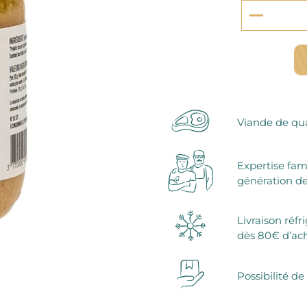
serie et préparations pour dessert
confiseries
arines
ocolats chauds
Viande de qua
Expertise fam
génération de
Livraison réfr
dès 80€ d’ac
Possibilité de