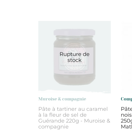
Rupture de
stock
Muroise & compagnie
Comp
Pâte à tartiner au caramel
Pâte
à la fleur de sel de
nois
Guérande 220g - Muroise &
250g
compagnie
Mat