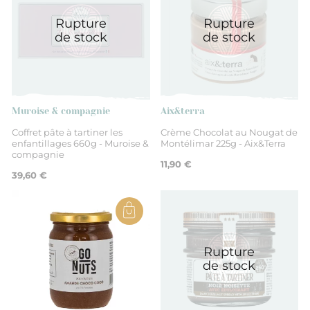
Rupture
Rupture
Provence-Alpes-Côte d'Azur
de stock
de stock
Vaucluse
lécithine de SOJA.
Muroise & compagnie
Aix&terra
Coffret pâte à tartiner les
Crème Chocolat au Nougat de
enfantillages 660g - Muroise &
Montélimar 225g - Aix&Terra
Sucre, graisses végétales (huiles
compagnie
11,90 €
39,60 €
tournesol, grignon d'olives, carthame
et beurre de cacao), pâte de NOISETTES 20%, LAIT
écrémé en poudre, émulsifiant
Rupture
Non
de stock