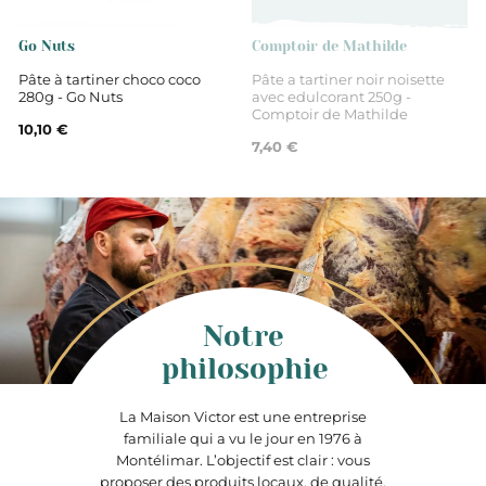
Go Nuts
Comptoir de Mathilde
Pâte à tartiner choco coco
Pâte a tartiner noir noisette
280g - Go Nuts
avec edulcorant 250g -
Comptoir de Mathilde
10,10 €
7,40 €
Notre
philosophie
La Maison Victor est une entreprise
familiale qui a vu le jour en 1976 à
Montélimar. L’objectif est clair : vous
proposer des produits locaux, de qualité,