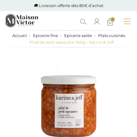
🚚 Livraison offerte dès 80€ d’achat
0
Accueil
Epicerie fine
Epicerie salée
Plats cuisinés
Pilaf de petit epeautre 340g - Karine & Jeff