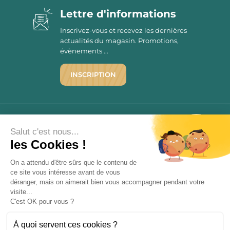
Lettre d'informations
Inscrivez-vous et recevez les dernières
actualités du magasin. Promotions,
évènements ...
INSCRIPTION
©1976 - 2026 - Maison Victor
Qui sommes-nous ?
9.7
Salut c'est nous...
/10
Mentions légales
les Cookies !
2779 AVIS
C.G.V.
On a attendu d'être sûrs que le contenu de
Politique de confidentialité
ce site vous intéresse avant de vous
FAQ
déranger, mais on aimerait bien vous accompagner pendant votre
Livraisons
visite...
C'est OK pour vous ?
Paiement sécurisé
À quoi servent ces cookies ?