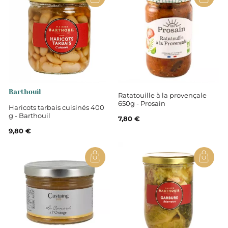
Occitanie
Haute-Garonne
Tomates*(orig. France), coulis de
Barthouil
Ratatouille à la provençale
tomate* (27%|orig. France), oignons*, petit épeautre*
650g - Prosain
Haricots tarbais cuisinés 400
(9,2%|gluten|orig. France), parmesan* (2%|lait), huile
g - Barthouil
7,80 €
de tournesol première pression à froid* (orig. Sud-
Ouest), basilic*(1%), sel de Guérande garanti Nature &
9,80 €
Progrès, ail*, poivre*. Ingrédients issus de l'agriculture
biologique.
Non
Bio