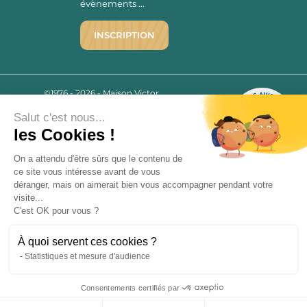
évènements ...
INSCRIPTION
©1976 - 2026 - Maison Victor
Qui sommes-nous ?
9.7
/10
Salut c'est nous...
Mentions légales
2779 AVIS
les Cookies !
C.G.V.
Politique de confidentialité
On a attendu d'être sûrs que le contenu de
FAQ
ce site vous intéresse avant de vous
déranger, mais on aimerait bien vous accompagner pendant votre
Livraisons
visite...
C'est OK pour vous ?
Paiement sécurisé
À quoi servent ces cookies ?
Statistiques et mesure d'audience
« L’abus d’alcool est dangereux pour la santé, à consommer avec
Consentements certifiés par
modération. La vente d’alcool est strictement interdite aux mineurs.
9.7
/10
»
2779 avis