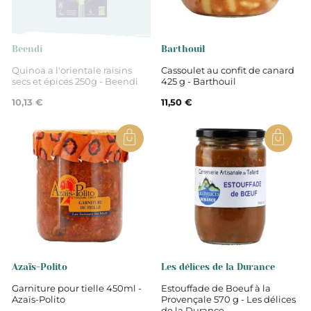
Vaucluse
Non
Beendi
Barthouil
Quinoa a l'orientale raisins
Cassoulet au confit de canard
secs et épices 250g - Beendi
425 g - Barthouil
Plats de viande
10,13 €
11,50 €
Azaïs-Polito
Les délices de la Durance
Garniture pour tielle 450ml -
Estouffade de Boeuf à la
Azaïs-Polito
Provençale 570 g - Les délices
de la Durance